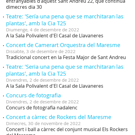
entranyables d'aquest Sant Andreu 22, que continua
dimecres dia 30
Teatre: 'Sería una pena que se marchitaran las
plantas', amb la Cia T25
Diumenge,
4
de
desembre
de
2022
A la Sala Polivalent d'El Casal de Llavaneres
Concert de Camerart Orquestra del Maresme
Dissabte,
3
de
desembre
de
2022
Tradicional concert en la Festa Major de Sant Andreu
Teatre: 'Seria una pena que se marchitaran las
plantas', amb la Cia T25
Divendres,
2
de
desembre
de
2022
A la Sala Polivalent d'El Casal de Llavaneres
Concurs de fotografia
Divendres,
2
de
desembre
de
2022
Concurs de fotografia nadalenc
Concert a càrrec de Rockers del Maresme
Dimecres,
30
de
novembre
de
2022
Concert i ball a càrrec del conjunt musical Els Rockers