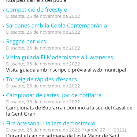
Rua pels carrers del poble
Competició de freestyle
Dissabte,
26
de
novembre
de
2022
Sardanes amb la Cobla Contemporània
Dissabte,
26
de
novembre
de
2022
Reggae per xics
Dissabte,
26
de
novembre
de
2022
Visita guiada El Modernisme a Llavaneres
Dissabte,
26
de
novembre
de
2022
Visita guiada amb inscripció prèvia al web municipal
Torneig de ràpides d'escacs
Dissabte,
26
de
novembre
de
2022
Campionat de cartes, joc de botifarra
Dissabte,
26
de
novembre
de
2022
Campionats de Botifarra i Dòmino a la seu del Casal de
la Gent Gran
Fira artesanal i tallers demostració
Dissabte,
26
de
novembre
de
2022
(
*també 27-11-2022
)
Durant el cap de setmana de Festa Major de Sant