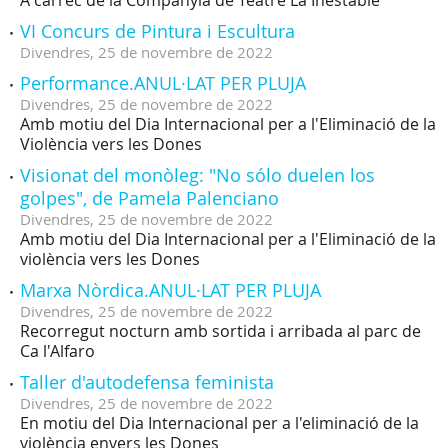
A càrrec de la Companyia de Teatre La Inestable
VI Concurs de Pintura i Escultura
Divendres,
25
de
novembre
de
2022
Performance.ANUL·LAT PER PLUJA
Divendres,
25
de
novembre
de
2022
Amb motiu del Dia Internacional per a l'Eliminació de la
Violència vers les Dones
Visionat del monòleg: "No sólo duelen los
golpes", de Pamela Palenciano
Divendres,
25
de
novembre
de
2022
Amb motiu del Dia Internacional per a l'Eliminació de la
violència vers les Dones
Marxa Nòrdica.ANUL·LAT PER PLUJA
Divendres,
25
de
novembre
de
2022
Recorregut nocturn amb sortida i arribada al parc de
Ca l'Alfaro
Taller d'autodefensa feminista
Divendres,
25
de
novembre
de
2022
En motiu del Dia Internacional per a l'eliminació de la
violència envers les Dones