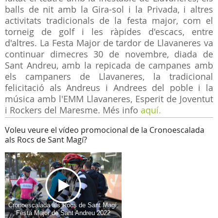
balls de nit amb la Gira-sol i la Privada, i altres
activitats tradicionals de la festa major, com el
torneig de golf i les ràpides d'escacs, entre
d'altres. La Festa Major de tardor de Llavaneres va
continuar dimecres 30 de novembre, diada de
Sant Andreu, amb la repicada de campanes amb
els campaners de Llavaneres, la tradicional
felicitació als Andreus i Andrees del poble i la
música amb l'EMM Llavaneres, Esperit de Joventut
i Rockers del Maresme. Més info
aquí.
Voleu veure el vídeo promocional de la Cronoescalada
als Rocs de Sant Magí?
Cronoescalada als Rocs de Sant Magí.
Festa Major de Sant Andreu 2022