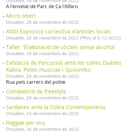
Dissabte,
26
de
novembre
de
2022
A l'envelat de Parc de Ca l'Alfaro
Micro obert
Dissabte,
26
de
novembre
de
2022
XXXII Exposició col·lectiva d'artistes locals
Dissabte,
26
de
novembre
de
2022
(
*fins al 8-12-2022
)
Taller: 'Elaboració de còctels sense alcohol'
Dissabte,
26
de
novembre
de
2022
Exhibició de Percussió amb les colles Diables
Kabra, Petits musicae i Quilombo
Dissabte,
26
de
novembre
de
2022
Rua pels carrers del poble
Competició de freestyle
Dissabte,
26
de
novembre
de
2022
Sardanes amb la Cobla Contemporània
Dissabte,
26
de
novembre
de
2022
Reggae per xics
Dissabte,
26
de
novembre
de
2022