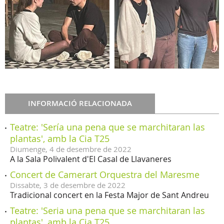
INFORMACIÓ RELACIONADA
Teatre: 'Sería una pena que se marchitaran las
plantas', amb la Cia T25
Diumenge,
4
de
desembre
de
2022
A la Sala Polivalent d'El Casal de Llavaneres
Concert de Camerart Orquestra del Maresme
Dissabte,
3
de
desembre
de
2022
Tradicional concert en la Festa Major de Sant Andreu
Teatre: 'Seria una pena que se marchitaran las
plantas', amb la Cia T25