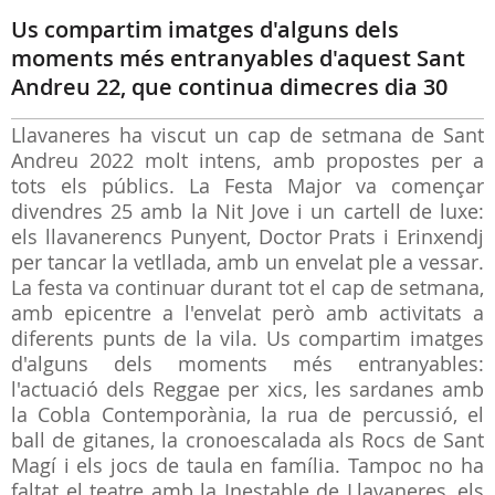
Us compartim imatges d'alguns dels
moments més entranyables d'aquest Sant
Andreu 22, que continua dimecres dia 30
Llavaneres ha viscut un cap de setmana de Sant
Andreu 2022 molt intens, amb propostes per a
tots els públics. La Festa Major va començar
divendres 25 amb la Nit Jove i un cartell de luxe:
els llavanerencs Punyent, Doctor Prats i Erinxendj
per tancar la vetllada, amb un envelat ple a vessar.
La festa va continuar durant tot el cap de setmana,
amb epicentre a l'envelat però amb activitats a
diferents punts de la vila. Us compartim imatges
d'alguns dels moments més entranyables:
l'actuació dels Reggae per xics, les sardanes amb
la Cobla Contemporània, la rua de percussió, el
ball de gitanes, la cronoescalada als Rocs de Sant
Magí i els jocs de taula en família. Tampoc no ha
faltat el teatre amb la Inestable de Llavaneres, els