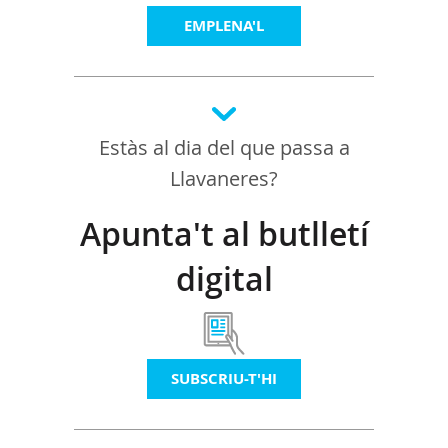
EMPLENA'L
Estàs al dia del que passa a
Llavaneres?
Apunta't al butlletí
digital
SUBSCRIU-T'HI