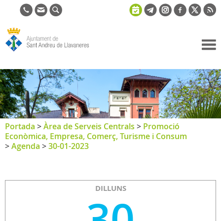
Ajuntament
de Sant
Andreu de
Llavaneres
Portada
>
Àrea de Serveis Centrals
>
Promoció
Econòmica, Empresa, Comerç, Turisme i Consum
>
Agenda
>
30-01-2023
DILLUNS
30