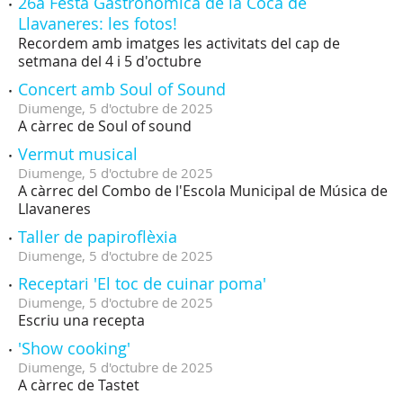
26a Festa Gastronòmica de la Coca de
Llavaneres: les fotos!
Recordem amb imatges les activitats del cap de
setmana del 4 i 5 d'octubre
Concert amb Soul of Sound
Diumenge,
5
d'
octubre
de
2025
A càrrec de Soul of sound
Vermut musical
Diumenge,
5
d'
octubre
de
2025
A càrrec del Combo de l'Escola Municipal de Música de
Llavaneres
Taller de papiroflèxia
Diumenge,
5
d'
octubre
de
2025
Receptari 'El toc de cuinar poma'
Diumenge,
5
d'
octubre
de
2025
Escriu una recepta
'Show cooking'
Diumenge,
5
d'
octubre
de
2025
A càrrec de Tastet