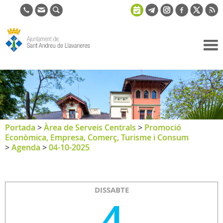
Ajuntament
de Sant
Andreu de
Llavaneres
Portada
>
Àrea de Serveis Centrals
>
Promoció
Econòmica, Empresa, Comerç, Turisme i Consum
>
Agenda
>
04-10-2025
DISSABTE
4