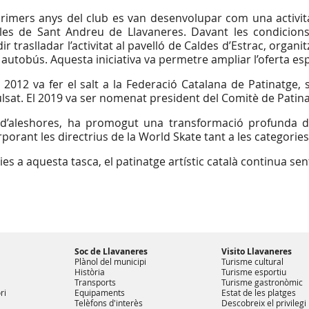
primers anys del club es van desenvolupar com una activitat 
les de Sant Andreu de Llavaneres. Davant les condicions
ir traslladar l’activitat al pavelló de Caldes d’Estrac, organ
autobús. Aquesta iniciativa va permetre ampliar l’oferta espo
y 2012 va fer el salt a la Federació Catalana de Patinatge,
lsat. El 2019 va ser nomenat president del Comitè de Patinat
d’aleshores, ha promogut una transformació profunda de 
rporant les directrius de la World Skate tant a les categori
ies a aquesta tasca, el patinatge artístic català continua sen
Soc de Llavaneres
Visito Llavaneres
Plànol del municipi
Turisme cultural
Història
Turisme esportiu
Transports
Turisme gastronòmic
ri
Equipaments
Estat de les platges
Telèfons d'interès
Descobreix el privilegi