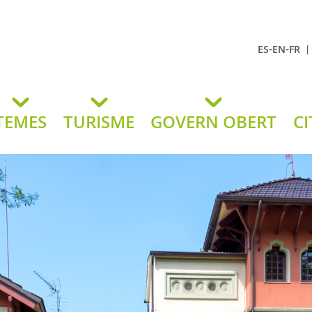
-
-
ES
EN
FR
t Andreu
lavaneres
TEMES
TURISME
GOVERN OBERT
CI