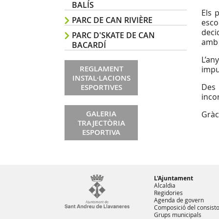
BALÍS
Els 
PARC DE CAN RIVIÈRE
esco
decid
PARC D'SKATE DE CAN
amb 
BACARDÍ
L’an
REGLAMENT
impu
INSTAL·LACIONS
Des 
ESPORTIVES
inco
GALERIA
Gràc
TRAJECTÒRIA
ESPORTIVA
L'Ajuntament
Alcaldia
Regidories
Agenda de govern
Composició del consisto
Grups municipals