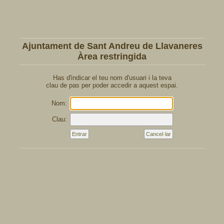
Ajuntament de Sant Andreu de Llavaneres
Àrea restringida
Has d'indicar el teu nom d'usuari i la teva
clau de pas per poder accedir a aquest espai.
Nom:
Clau: