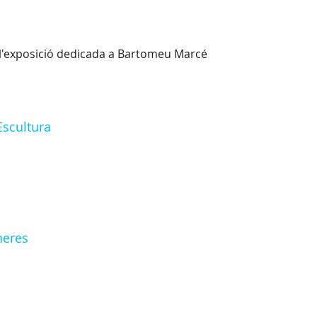
r l'exposició dedicada a Bartomeu Marcé
Escultura
neres