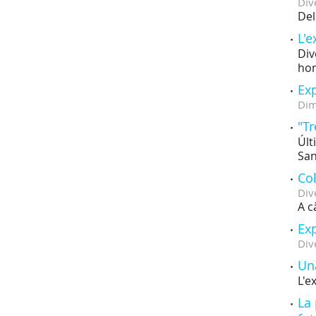
Div
Del
L'e
Div
hom
Exp
Dim
"Tr
Últ
San
Col
Div
A c
Exp
Div
Una
L'e
La 