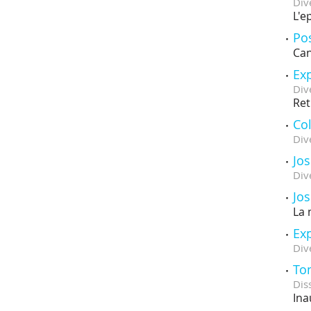
Div
L'e
Pos
Can
Exp
Div
Ret
Col
Div
Jos
Div
Jos
La 
Exp
Div
Tom
Dis
Ina