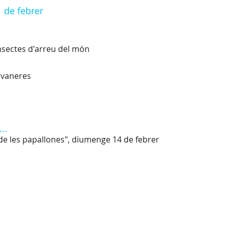
1 de febrer
nsectes d'arreu del món
lavaneres
..
de les papallones", diumenge 14 de febrer