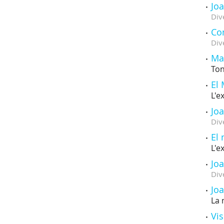
Joa
Div
Con
Div
Ma
Ton
El
L'e
Joa
Div
El
L'e
Joa
Div
Joa
La 
Vis