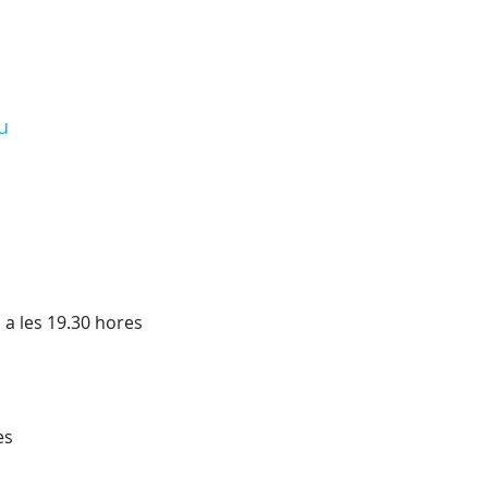
u
 a les 19.30 hores
es