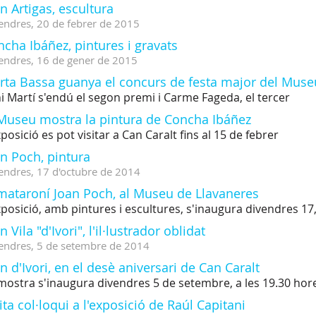
n Artigas, escultura
endres,
20
de
febrer
de
2015
cha Ibáñez, pintures i gravats
endres,
16
de
gener
de
2015
rta Bassa guanya el concurs de festa major del Muse
i Martí s'endú el segon premi i Carme Fageda, el tercer
 Museu mostra la pintura de Concha Ibáñez
xposició es pot visitar a Can Caralt fins al 15 de febrer
n Poch, pintura
endres,
17
d'
octubre
de
2014
 mataroní Joan Poch, al Museu de Llavaneres
xposició, amb pintures i escultures, s'inaugura divendres 17,
n Vila "d'Ivori", l'il·lustrador oblidat
endres,
5
de
setembre
de
2014
n d'Ivori, en el desè aniversari de Can Caralt
mostra s'inaugura divendres 5 de setembre, a les 19.30 hor
ita col·loqui a l'exposició de Raúl Capitani