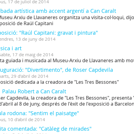
ous,
17
de
juliol
de
2014
bada artística amb accent argentí a Can Caralt
Museu Arxiu de Llavaneres organitza una visita-col·loqui, dijou
xposició de Raúl Capitani
osició: "Raúl Capitani: gravat i pintura"
endres,
13
de
juny
de
2014
ica i art
sabte,
17
de
maig
de
2014
ita guiada i musicada al Museu-Arxiu de Llavaneres amb mot
uguració: "Divertimento", de Roser Capdevila
arts,
29
d'
abril
de
2014
osició dedicada a la creadora de "Les Tres Bessones"
 Palau Robert a Can Caralt
er Capdevila, la creadora de "Les Tres Bessones", presenta
d'abril al 8 de juny, després de l'èxit de l'exposició a Barcelo
la rodona: "Sentim el paisatge"
ous,
10
d'
abril
de
2014
sita comentada: "Catàleg de mirades"