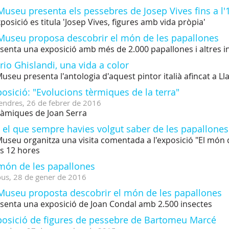
Museu presenta els pessebres de Josep Vives fins a l'
xposició es titula 'Josep Vives, figures amb vida pròpia'
 Museu proposa descobrir el món de les papallones
senta una exposició amb més de 2.000 papallones i altres i
io Ghislandi, una vida a color
Museu presenta l'antologia d'aquest pintor italià afincat a L
osició: "Evolucions tèrmiques de la terra"
endres,
26
de
febrer
de
2016
àmiques de Joan Serra
 el que sempre havies volgut saber de les papallones.
Museu organitza una visita comentada a l'exposició "El món 
es 12 hores
 món de les papallones
ous,
28
de
gener
de
2016
 Museu proposta descobrir el món de les papallones
senta una exposició de Joan Condal amb 2.500 insectes
posició de figures de pessebre de Bartomeu Marcé