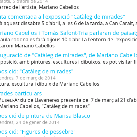
sabte,
5
d'
abril
de
2014
àrrec de l'artista, Mariano Cabellos
ita comentada a l'exposició "Catàleg de mirades"
à aquest dissabte 5 d'abril, a les 6 de la tarda, a Can Caralt, a
iano Cabellos i Tomàs Safont-Tria parlaran de paisatge
taula rodona es farà dijous 10 d'abril a l'entorn de l'exposici
aroní Mariano Cabellos
uguració de "Catàleg de mirades", de Mariano Cabello
xposició, amb pintures, escultures i dibuixos, es pot visitar fi
osició: "Catàleg de mirades"
endres,
7
de
març
de
2014
tura, escultura i dibuix de Mariano Cabellos
ades particulars
Museu-Arxiu de Llavaneres presenta del 7 de març al 21 d'abri
Mariano Cabellos, "Catàleg de mirades"
posició de pintura de Marisa Blasco
endres,
24
de
gener
de
2014
osició: "Figures de pessebre"