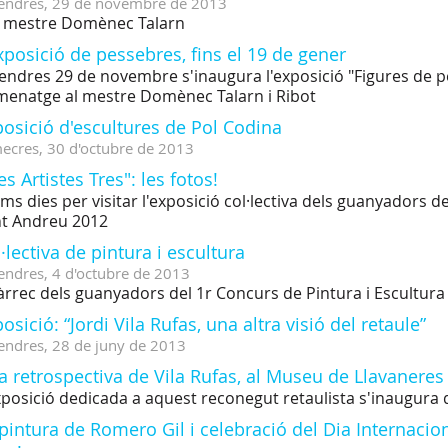
endres,
29
de
novembre
de
2013
 mestre Domènec Talarn
xposició de pessebres, fins el 19 de gener
endres 29 de novembre s'inaugura l'exposició "Figures de p
enatge al mestre Domènec Talarn i Ribot
osició d'escultures de Pol Codina
ecres,
30
d'
octubre
de
2013
es Artistes Tres": les fotos!
ims dies per visitar l'exposició col·lectiva dels guanyadors d
t Andreu 2012
·lectiva de pintura i escultura
endres,
4
d'
octubre
de
2013
àrrec dels guanyadors del 1r Concurs de Pintura i Escultur
osició: “Jordi Vila Rufas, una altra visió del retaule”
endres,
28
de
juny
de
2013
 retrospectiva de Vila Rufas, al Museu de Llavaneres
xposició dedicada a aquest reconegut retaulista s'inaugura d
pintura de Romero Gil i celebració del Dia Internacio