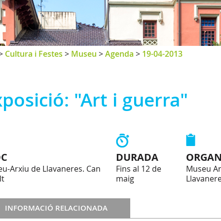
>
Cultura i Festes
>
Museu
>
Agenda
>
19-04-2013
posició: "Art i guerra"
OC
DURADA
ORGAN
u-Arxiu de Llavaneres. Can
Fins al 12 de
Museu Ar
lt
maig
Llavaner
INFORMACIÓ RELACIONADA