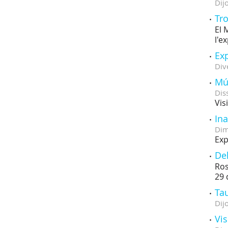
Dij
Tro
El 
l'e
Exp
Div
Mús
Dis
Vis
Ina
Dim
Exp
Del
Ros
29 
Tau
Dij
Vi