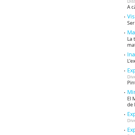
Dis
A c
Vis
Ser
Mar
La 
mat
Ina
L'e
Exp
Div
Pin
Mir
El 
de 
Ex
Div
Exp