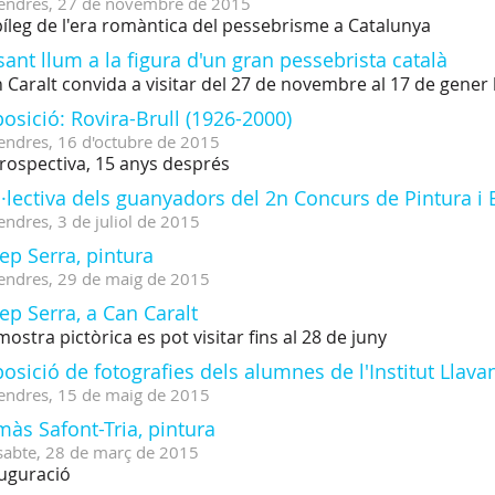
endres,
27
de
novembre
de
2015
píleg de l'era romàntica del pessebrisme a Catalunya
ant llum a la figura d'un gran pessebrista català
 Caralt convida a visitar del 27 de novembre al 17 de gene
osició: Rovira-Brull (1926-2000)
endres,
16
d'
octubre
de
2015
rospectiva, 15 anys després
·lectiva dels guanyadors del 2n Concurs de Pintura i 
endres,
3
de
juliol
de
2015
ep Serra, pintura
endres,
29
de
maig
de
2015
ep Serra, a Can Caralt
mostra pictòrica es pot visitar fins al 28 de juny
osició de fotografies dels alumnes de l'Institut Llava
endres,
15
de
maig
de
2015
às Safont-Tria, pintura
sabte,
28
de
març
de
2015
uguració