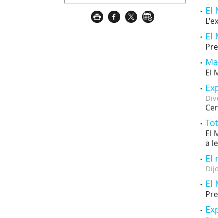
El 
L'e
El
Pre
Mar
El 
Exp
Div
Cer
Tot
El 
a l
El
Dij
El
Pre
Ex