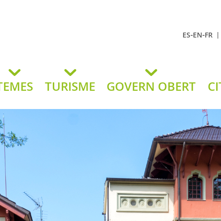
-
-
ES
EN
FR
t Andreu
lavaneres
TEMES
TURISME
GOVERN OBERT
CI