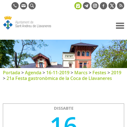
Ajuntament
de Sant
Andreu de
Llavaneres
Portada
>
Agenda
>
16-11-2019
>
Marcs
>
Festes
>
2019
>
21a Festa gastronòmica de la Coca de Llavaneres
DISSABTE
16