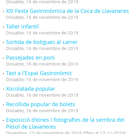
Dissabte,
16
de
novembre
de
2019
XXI Festa Gastronòmica de la Coca de Llavaneres
Dissabte,
16
de
novembre
de
2019
Taller infantil
Dissabte,
16
de
novembre
de
2019
Sortida de botigues al carrer
Dissabte,
16
de
novembre
de
2019
Passejades en poni
Dissabte,
16
de
novembre
de
2019
Tast a l'Espai Gastronòmic
Dissabte,
16
de
novembre
de
2019
Xocolatada popular
Dissabte,
16
de
novembre
de
2019
Recollida popular de bolets
Dissabte,
16
de
novembre
de
2019
Exposició d'eines i fotografies de la sembra del
Pèsol de Llavaneres
Divendres,
15
de
novembre
de
2019
(
*fins al 17-11-2019
)