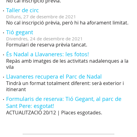
No cal inscripció prèvia.
Taller de circ
Dilluns,
27
de
desembre
de
2021
No cal inscripció prèvia, però hi ha aforament limitat.
Tió gegant
Divendres,
24
de
desembre
de
2021
Formulari de reserva prèvia tancat.
És Nadal a Llavaneres: les fotos!
Repàs amb imatges de les activitats nadalenques a la
vila
Llavaneres recupera el Parc de Nadal
Tindrà un format totalment diferent: serà exterior i
itinerant
Formularis de reserva: Tió Gegant, al parc de
Sant Pere: esgotat!
ACTUALITZACIÓ 20/12 | Places esgotades.