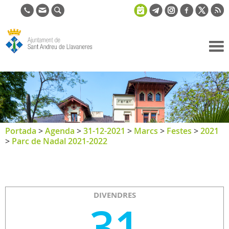
Ajuntament
de Sant
Andreu de
Llavaneres
Portada
>
Agenda
>
31-12-2021
>
Marcs
>
Festes
>
2021
>
Parc de Nadal 2021-2022
DIVENDRES
31