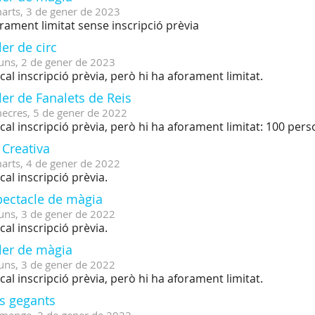
arts,
3
de
gener
de
2023
rament limitat sense inscripció prèvia
ler de circ
uns,
2
de
gener
de
2023
cal inscripció prèvia, però hi ha aforament limitat.
ler de Fanalets de Reis
ecres,
5
de
gener
de
2022
cal inscripció prèvia, però hi ha aforament limitat: 100 per
 Creativa
arts,
4
de
gener
de
2022
cal inscripció prèvia.
pectacle de màgia
uns,
3
de
gener
de
2022
cal inscripció prèvia.
ler de màgia
uns,
3
de
gener
de
2022
cal inscripció prèvia, però hi ha aforament limitat.
cs gegants