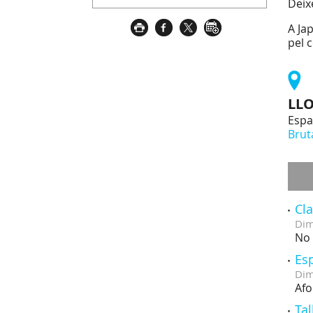
Deix
A Ja
pel 
LL
Espa
Brut
Cl
Dim
No 
Esp
Dim
Afo
Tal