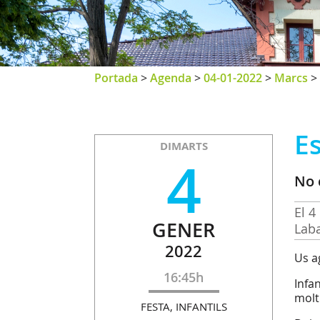
Portada
>
Agenda
>
04-01-2022
>
Marcs
>
Es
DIMARTS
4
No 
El 4
GENER
Laba
2022
Us a
16:45h
Infa
molt
FESTA, INFANTILS