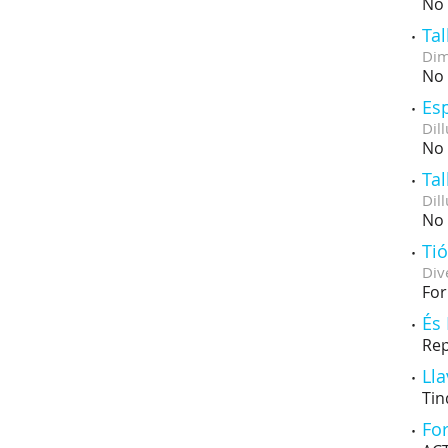
No 
Tal
Dim
No 
Esp
Dill
No 
Tal
Dill
No 
Ti
Div
For
És 
Rep
Ll
Tin
For