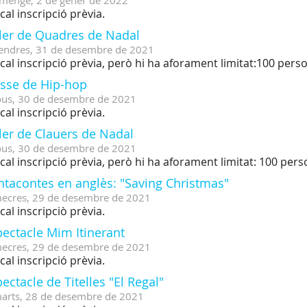
menge,
2
de
gener
de
2022
cal inscripció prèvia.
ller de Quadres de Nadal
endres,
31
de
desembre
de
2021
cal inscripció prèvia, però hi ha aforament limitat:100 pers
asse de Hip-hop
ous,
30
de
desembre
de
2021
cal inscripció prèvia.
ler de Clauers de Nadal
ous,
30
de
desembre
de
2021
cal inscripció prèvia, però hi ha aforament limitat: 100 per
ntacontes en anglès: "Saving Christmas"
ecres,
29
de
desembre
de
2021
cal inscripciò prèvia.
ectacle Mim Itinerant
ecres,
29
de
desembre
de
2021
cal inscripció prèvia.
ectacle de Titelles "El Regal"
arts,
28
de
desembre
de
2021