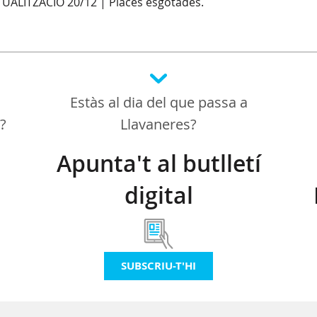
UALITZACIÓ 20/12 | Places esgotades.
Estàs al dia del que passa a
a?
Llavaneres?
Apunta't al butlletí
digital
SUBSCRIU-T'HI