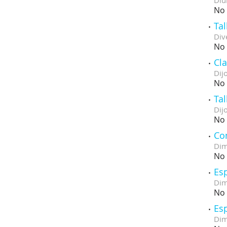
Diu
No 
Ta
Div
No 
Cl
Dij
No 
Tal
Dij
No 
Co
Dim
No 
Esp
Dim
No 
Esp
Dim