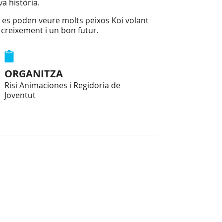
va història.
es es poden veure molts peixos Koi volant
n creixement i un bon futur.
ORGANITZA
Risi Animaciones i Regidoria de
Joventut