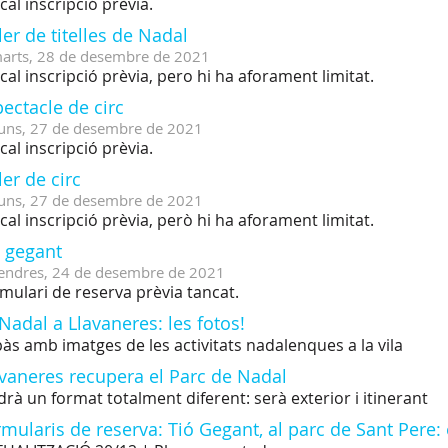
cal inscripció prèvia.
ler de titelles de Nadal
arts,
28
de
desembre
de
2021
cal inscripció prèvia, pero hi ha aforament limitat.
ectacle de circ
uns,
27
de
desembre
de
2021
cal inscripció prèvia.
ler de circ
uns,
27
de
desembre
de
2021
cal inscripció prèvia, però hi ha aforament limitat.
ó gegant
endres,
24
de
desembre
de
2021
mulari de reserva prèvia tancat.
Nadal a Llavaneres: les fotos!
às amb imatges de les activitats nadalenques a la vila
avaneres recupera el Parc de Nadal
drà un format totalment diferent: serà exterior i itinerant
mularis de reserva: Tió Gegant, al parc de Sant Pere: 