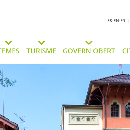
-
-
ES
EN
FR
t Andreu
lavaneres
TEMES
TURISME
GOVERN OBERT
CI