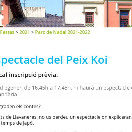
Festes
>
2021
>
Parc de Nadal 2021-2022
pectacle del Peix Koi
cal inscripció prèvia.
 d egener, de 16.45h a 17.45h, hi haurà un espectacle d
ndària.
graden els contes?
nts de Llavaneres, no us perdeu un espectacle on explicaran e
 temps de Japó.