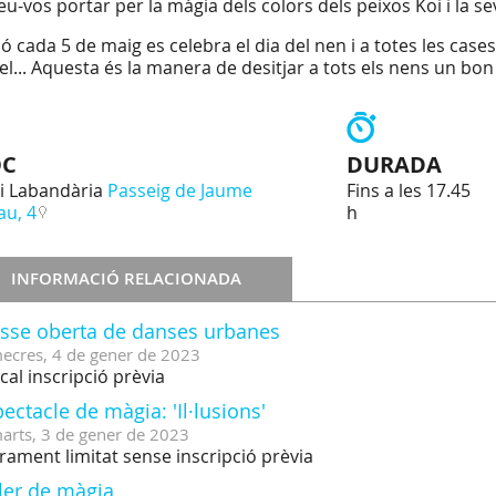
eu-vos portar per la màgia dels colors dels peixos Koi i la se
pó cada 5 de maig es celebra el dia del nen i a totes les cas
cel... Aquesta és la manera de desitjar a tots els nens un bo
OC
DURADA
i Labandària
Passeig de Jaume
Fins a les 17.45
au, 4
h
INFORMACIÓ RELACIONADA
asse oberta de danses urbanes
ecres,
4
de
gener
de
2023
cal inscripció prèvia
ectacle de màgia: 'Il·lusions'
arts,
3
de
gener
de
2023
rament limitat sense inscripció prèvia
ler de màgia