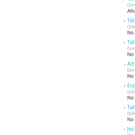
Dim
Afo
Tal
Dill
No 
Tal
Dim
No 
Art
Dim
No 
Es
Dill
No 
Tal
Dill
No 
Jo