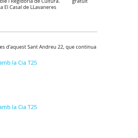
ble i Regidoria de Cultura.
gratuït
ra El Casal de LLavaneres
s d'aquest Sant Andreu 22, que continua
 amb la Cia T25
 amb la Cia T25