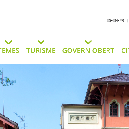
-
-
ES
EN
FR
t Andreu
lavaneres
TEMES
TURISME
GOVERN OBERT
CI