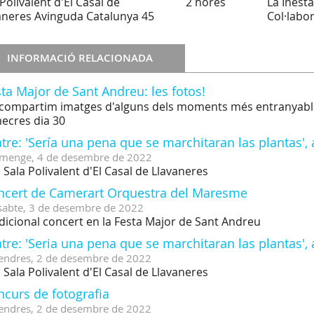
Polivalent d'El Casal de
2 hores
La Inesta
aneres
Avinguda Catalunya 45
Col·labo
INFORMACIÓ RELACIONADA
ta Major de Sant Andreu: les fotos!
compartim imatges d'alguns dels moments més entranyable
ecres dia 30
tre: 'Sería una pena que se marchitaran las plantas',
menge,
4
de
desembre
de
2022
a Sala Polivalent d'El Casal de Llavaneres
ncert de Camerart Orquestra del Maresme
sabte,
3
de
desembre
de
2022
dicional concert en la Festa Major de Sant Andreu
tre: 'Seria una pena que se marchitaran las plantas',
endres,
2
de
desembre
de
2022
a Sala Polivalent d'El Casal de Llavaneres
curs de fotografia
endres,
2
de
desembre
de
2022