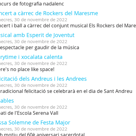
curs de fotografia nadalenc
ncert a càrrec de Rockers del Maresme
ecres,
30
de
novembre
de
2022
cert i ball a càrrec del conjunt musical Els Rockers del Ma
sical amb Esperit de Joventut
ecres,
30
de
novembre
de
2022
espectacle per gaudir de la música
rytime i xocalata calenta
ecres,
30
de
novembre
de
2022
re's no place like space!
icitació dels Andreus i les Andrees
ecres,
30
de
novembre
de
2022
tradicional felicitació se celebrarà en el dia de Sant Andreu
lables
ecres,
30
de
novembre
de
2022
pati de l'Escola Serena Vall
ssa Solemne de Festa Major
ecres,
30
de
novembre
de
2022
 motiu del 60è aniversari sacerdotal