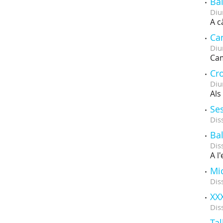
Bal
Diu
A c
Ca
Diu
Cam
Cr
Diu
Als
Ses
Dis
Bal
Dis
A l
Mi
Dis
XXX
Dis
Tal