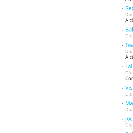
Re
Dim
A c
Bal
Diu
Tea
Diu
A c
La
Diu
Con
Vis
Diu
Ma
Diu
Joc
Diu