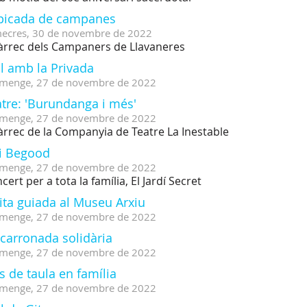
picada de campanes
ecres,
30
de
novembre
de
2022
àrrec dels Campaners de Llavaneres
l amb la Privada
menge,
27
de
novembre
de
2022
tre: 'Burundanga i més'
menge,
27
de
novembre
de
2022
àrrec de la Companyia de Teatre La Inestable
li Begood
menge,
27
de
novembre
de
2022
cert per a tota la família, El Jardí Secret
ita guiada al Museu Arxiu
menge,
27
de
novembre
de
2022
carronada solidària
menge,
27
de
novembre
de
2022
s de taula en família
menge,
27
de
novembre
de
2022