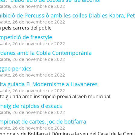
sabte,
26
de
novembre
de
2022
ibició de Percussió amb les colles Diables Kabra, Pe
sabte,
26
de
novembre
de
2022
 pels carrers del poble
petició de freestyle
sabte,
26
de
novembre
de
2022
rdanes amb la Cobla Contemporània
sabte,
26
de
novembre
de
2022
ggae per xics
sabte,
26
de
novembre
de
2022
sita guiada El Modernisme a Llavaneres
sabte,
26
de
novembre
de
2022
ita guiada amb inscripció prèvia al web municipal
neig de ràpides d'escacs
sabte,
26
de
novembre
de
2022
pionat de cartes, joc de botifarra
sabte,
26
de
novembre
de
2022
pionats de Botifarra i Dòmino a la seu del Casal de la Gen