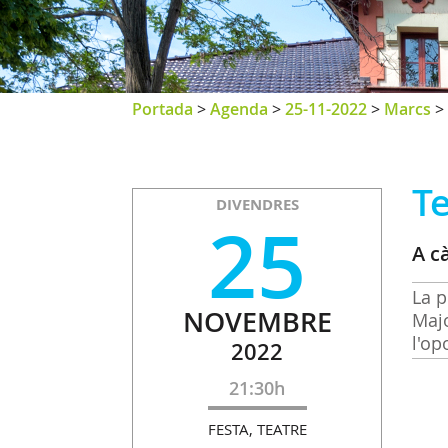
Portada
>
Agenda
>
25-11-2022
>
Marcs
>
T
DIVENDRES
25
A c
La p
NOVEMBRE
Majo
l'op
2022
21:30h
FESTA, TEATRE