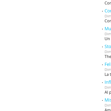
Con
Co
Dim
Con
Mu
Dim
Un 
Sto
Dim
The
Fel
Dim
La 
Inf
Dim
Al 
Mi
Dim
Amb