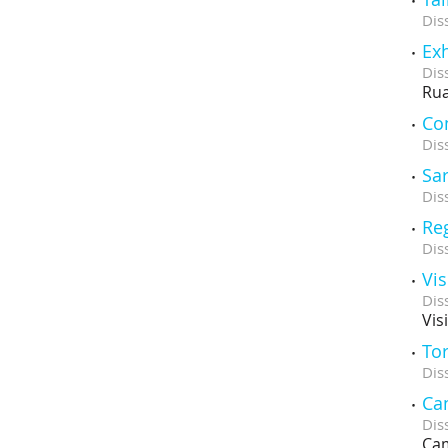
Dis
Exh
Dis
Rua
Com
Dis
Sa
Dis
Re
Dis
Vi
Dis
Vis
Tor
Dis
Cam
Dis
Cam