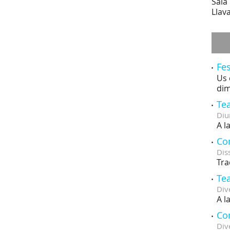
Sala 
Llav
Fes
Us 
dim
Tea
Diu
A l
Co
Dis
Tra
Tea
Div
A l
Con
Div