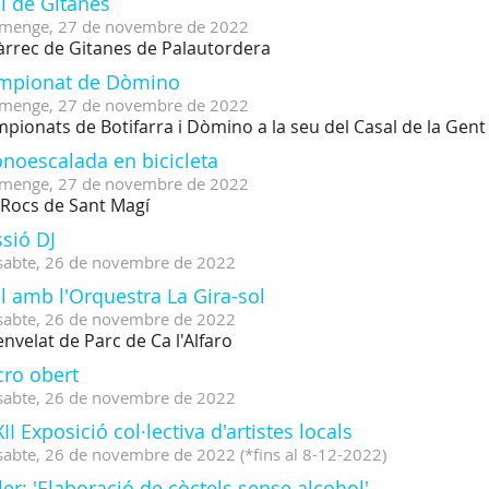
l de Gitanes
menge,
27
de
novembre
de
2022
àrrec de Gitanes de Palautordera
mpionat de Dòmino
menge,
27
de
novembre
de
2022
pionats de Botifarra i Dòmino a la seu del Casal de la Gen
onoescalada en bicicleta
menge,
27
de
novembre
de
2022
 Rocs de Sant Magí
sió DJ
sabte,
26
de
novembre
de
2022
l amb l'Orquestra La Gira-sol
sabte,
26
de
novembre
de
2022
'envelat de Parc de Ca l'Alfaro
cro obert
sabte,
26
de
novembre
de
2022
II Exposició col·lectiva d'artistes locals
sabte,
26
de
novembre
de
2022
(
*fins al 8-12-2022
)
ler: 'Elaboració de còctels sense alcohol'