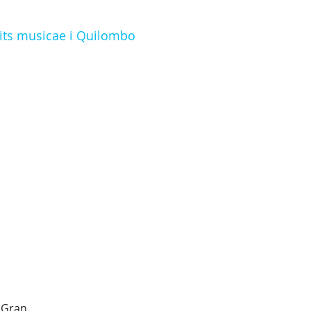
tits musicae i Quilombo
t Gran