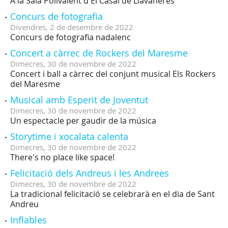
A la Sala Polivalent d'El Casal de Llavaneres
Concurs de fotografia
Divendres,
2
de
desembre
de
2022
Concurs de fotografia nadalenc
Concert a càrrec de Rockers del Maresme
Dimecres,
30
de
novembre
de
2022
Concert i ball a càrrec del conjunt musical Els Rockers
del Maresme
Musical amb Esperit de Joventut
Dimecres,
30
de
novembre
de
2022
Un espectacle per gaudir de la música
Storytime i xocalata calenta
Dimecres,
30
de
novembre
de
2022
There's no place like space!
Felicitació dels Andreus i les Andrees
Dimecres,
30
de
novembre
de
2022
La tradicional felicitació se celebrarà en el dia de Sant
Andreu
Inflables