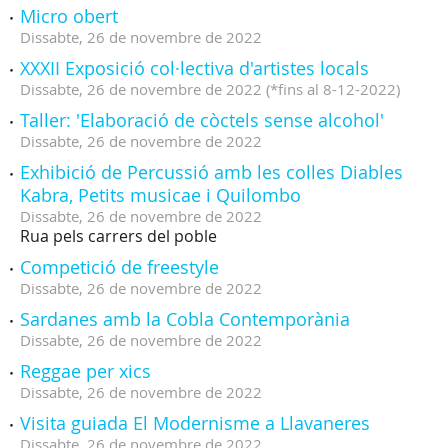
Micro obert
Dissabte,
26
de
novembre
de
2022
XXXII Exposició col·lectiva d'artistes locals
Dissabte,
26
de
novembre
de
2022
(
*fins al 8-12-2022
)
Taller: 'Elaboració de còctels sense alcohol'
Dissabte,
26
de
novembre
de
2022
Exhibició de Percussió amb les colles Diables
Kabra, Petits musicae i Quilombo
Dissabte,
26
de
novembre
de
2022
Rua pels carrers del poble
Competició de freestyle
Dissabte,
26
de
novembre
de
2022
Sardanes amb la Cobla Contemporània
Dissabte,
26
de
novembre
de
2022
Reggae per xics
Dissabte,
26
de
novembre
de
2022
Visita guiada El Modernisme a Llavaneres
Dissabte,
26
de
novembre
de
2022