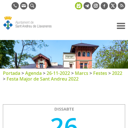
Ajuntament
de Sant
Andreu de
Llavaneres
Portada
>
Agenda
>
26-11-2022
>
Marcs
>
Festes
>
2022
>
Festa Major de Sant Andreu 2022
DISSABTE
26