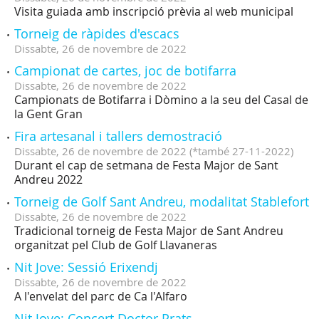
Visita guiada amb inscripció prèvia al web municipal
Torneig de ràpides d'escacs
Dissabte,
26
de
novembre
de
2022
Campionat de cartes, joc de botifarra
Dissabte,
26
de
novembre
de
2022
Campionats de Botifarra i Dòmino a la seu del Casal de
la Gent Gran
Fira artesanal i tallers demostració
Dissabte,
26
de
novembre
de
2022
(
*també 27-11-2022
)
Durant el cap de setmana de Festa Major de Sant
Andreu 2022
Torneig de Golf Sant Andreu, modalitat Stablefort
Dissabte,
26
de
novembre
de
2022
Tradicional torneig de Festa Major de Sant Andreu
organitzat pel Club de Golf Llavaneras
Nit Jove: Sessió Erixendj
Dissabte,
26
de
novembre
de
2022
A l'envelat del parc de Ca l'Alfaro
Nit Jove: Concert Doctor Prats