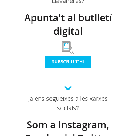
Llavaneres?
Apunta't al butlletí
digital
SUBSCRIU-T'HI
Ja ens segueixes a les xarxes
socials?
Som a Instagram,