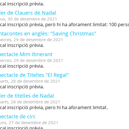
cal inscripció prèvia.
ler de Clauers de Nadal
ous,
30
de
desembre
de
2021
cal inscripció prèvia, però hi ha aforament limitat: 100 per
ntacontes en anglès: "Saving Christmas"
ecres,
29
de
desembre
de
2021
cal inscripciò prèvia.
ectacle Mim Itinerant
ecres,
29
de
desembre
de
2021
cal inscripció prèvia.
ectacle de Titelles "El Regal"
arts,
28
de
desembre
de
2021
cal inscripció prèvia.
ler de titelles de Nadal
arts,
28
de
desembre
de
2021
cal inscripció prèvia, pero hi ha aforament limitat.
ectacle de circ
uns,
27
de
desembre
de
2021
cal inscripció prèvia.