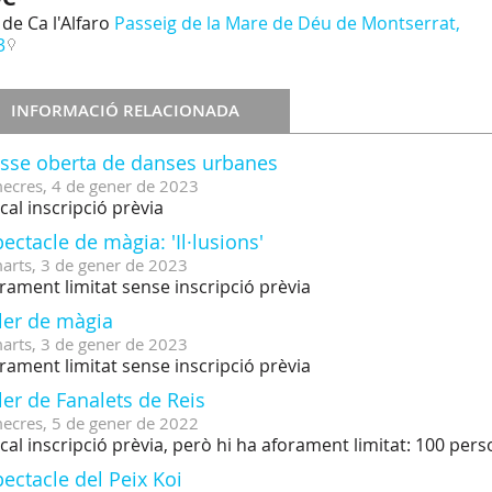
de Ca l'Alfaro
Passeig de la Mare de Déu de Montserrat,
3
INFORMACIÓ RELACIONADA
asse oberta de danses urbanes
ecres,
4
de
gener
de
2023
cal inscripció prèvia
ectacle de màgia: 'Il·lusions'
arts,
3
de
gener
de
2023
rament limitat sense inscripció prèvia
ler de màgia
arts,
3
de
gener
de
2023
rament limitat sense inscripció prèvia
ler de Fanalets de Reis
ecres,
5
de
gener
de
2022
cal inscripció prèvia, però hi ha aforament limitat: 100 per
ectacle del Peix Koi