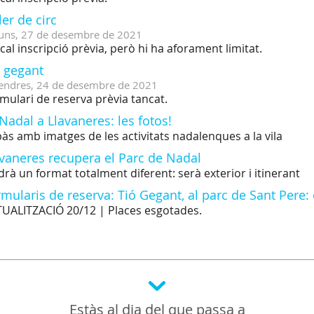
ler de circ
uns,
27
de
desembre
de
2021
cal inscripció prèvia, però hi ha aforament limitat.
ó gegant
endres,
24
de
desembre
de
2021
mulari de reserva prèvia tancat.
Nadal a Llavaneres: les fotos!
às amb imatges de les activitats nadalenques a la vila
avaneres recupera el Parc de Nadal
drà un format totalment diferent: serà exterior i itinerant
mularis de reserva: Tió Gegant, al parc de Sant Pere: 
UALITZACIÓ 20/12 | Places esgotades.
Estàs al dia del que passa a