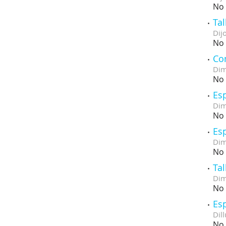
No 
Tal
Dij
No 
Co
Dim
No 
Esp
Dim
No 
Esp
Dim
No 
Tal
Dim
No 
Esp
Dill
No 