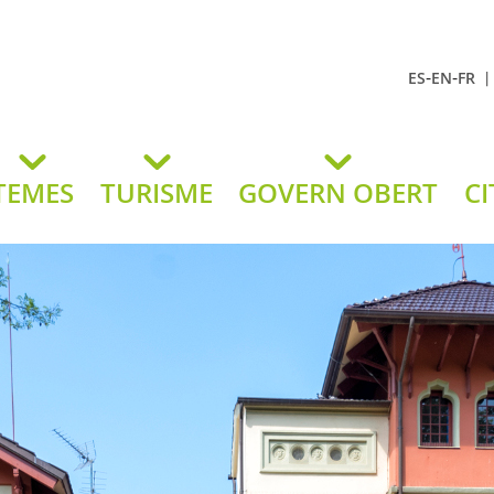
-
-
ES
EN
FR
t Andreu
lavaneres
TEMES
TURISME
GOVERN OBERT
CI