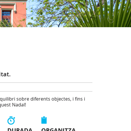
tat.
ilibri sobre diferents objectes, i fins i
aquest Nadal!
DURADA
ORGANITZA