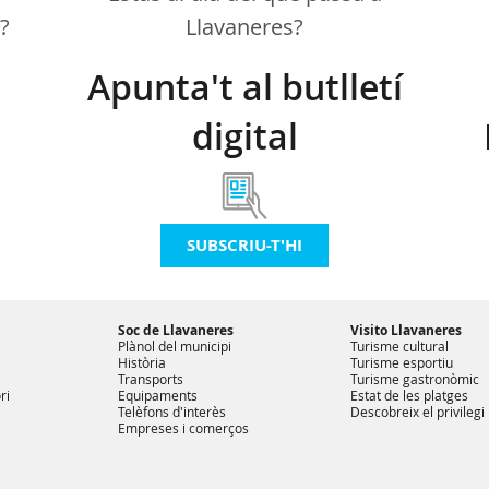
a?
Llavaneres?
Apunta't al butlletí
digital
SUBSCRIU-T'HI
Soc de Llavaneres
Visito Llavaneres
Plànol del municipi
Turisme cultural
Història
Turisme esportiu
Transports
Turisme gastronòmic
ri
Equipaments
Estat de les platges
Telèfons d'interès
Descobreix el privilegi
Empreses i comerços