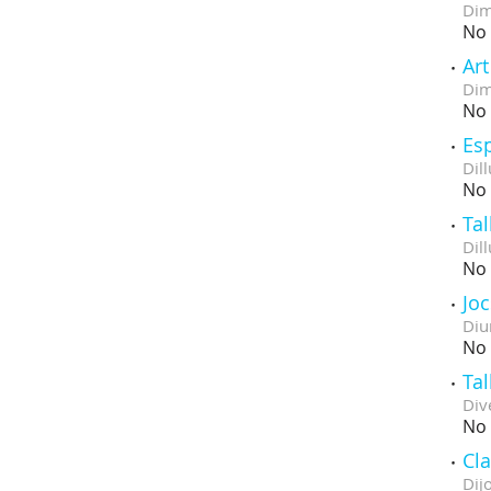
Dim
No 
Art
Dim
No 
Es
Dill
No 
Tal
Dill
No 
Jo
Diu
No 
Ta
Div
No 
Cl
Dij