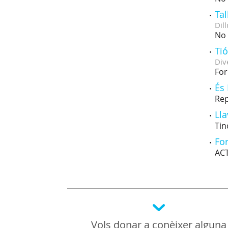
Tal
Dill
No 
Ti
Div
For
És 
Rep
Ll
Tin
For
ACT
Vols donar a conèixer alguna