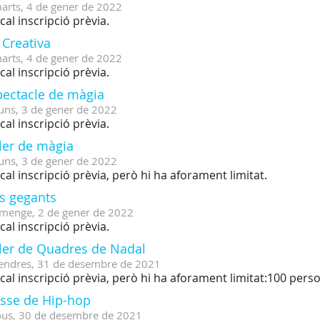
arts,
4
de
gener
de
2022
cal inscripció prèvia.
 Creativa
arts,
4
de
gener
de
2022
cal inscripció prèvia.
pectacle de màgia
uns,
3
de
gener
de
2022
cal inscripció prèvia.
ler de màgia
uns,
3
de
gener
de
2022
cal inscripció prèvia, però hi ha aforament limitat.
cs gegants
menge,
2
de
gener
de
2022
cal inscripció prèvia.
ller de Quadres de Nadal
endres,
31
de
desembre
de
2021
cal inscripció prèvia, però hi ha aforament limitat:100 pers
asse de Hip-hop
ous,
30
de
desembre
de
2021