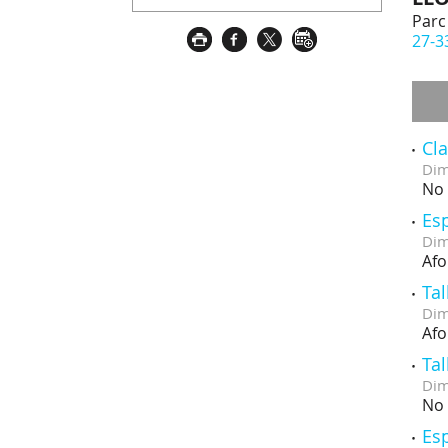
Parc 
27-3
Cl
Dim
No 
Esp
Dim
Afo
Tal
Dim
Afo
Tal
Dim
No 
Esp