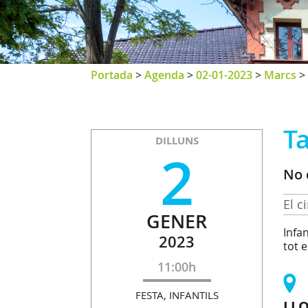
Portada
>
Agenda
>
02-01-2023
>
Marcs
>
Ta
DILLUNS
2
No 
El c
GENER
Infan
2023
tot 
11:00h
FESTA, INFANTILS
LL