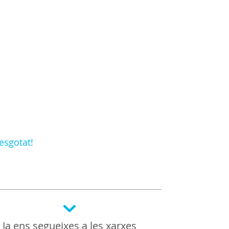
esgotat!
Ja ens segueixes a les xarxes