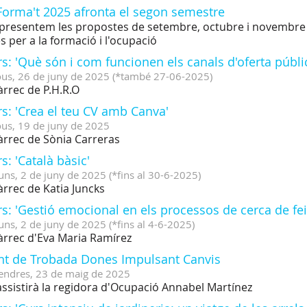
Forma't 2025 afronta el segon semestre
presentem les propostes de setembre, octubre i novembre de 
es per a la formació i l'ocupació
s: 'Què són i com funcionen els canals d'oferta públi
ous,
26
de
juny
de
2025
(
*també 27-06-2025
)
àrrec de P.H.R.O
s: 'Crea el teu CV amb Canva'
ous,
19
de
juny
de
2025
àrrec de Sònia Carreras
s: 'Català bàsic'
uns,
2
de
juny
de
2025
(
*fins al 30-6-2025
)
àrrec de Katia Juncks
s: 'Gestió emocional en els processos de cerca de fei
uns,
2
de
juny
de
2025
(
*fins al 4-6-2025
)
àrrec d'Eva Maria Ramírez
nt de Trobada Dones Impulsant Canvis
endres,
23
de
maig
de
2025
assistirà la regidora d'Ocupació Annabel Martínez