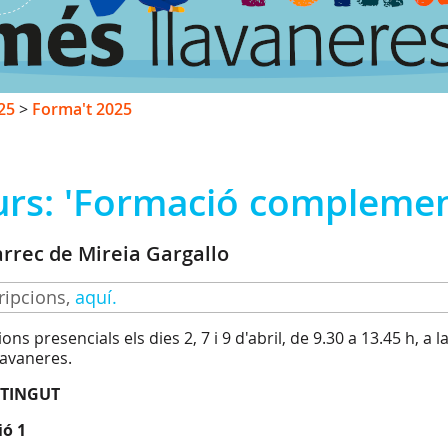
25
>
Forma't 2025
urs: 'Formació complement
àrrec de Mireia Gargallo
ripcions,
aquí.
ons presencials els dies 2, 7 i 9 d'abril, de 9.30 a 13.45 h, a
lavaneres.
TINGUT
ió 1