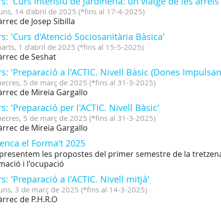
s: 'Curs intensiu de jardineria: un viatge de les arrels a
uns,
14
d'
abril
de
2025
(
*fins al 17-4-2025
)
àrrec de Josep Sibilla
s: 'Curs d'Atenció Sociosanitària Bàsica'
arts,
1
d'
abril
de
2025
(
*fins al 15-5-2025
)
àrrec de Seshat
s: 'Preparació a l'ACTIC. Nivell Bàsic (Dones Impulsan
ecres,
5
de
març
de
2025
(
*fins al 31-3-2025
)
àrrec de Mireia Gargallo
s: 'Preparació per l'ACTIC. Nivell Bàsic'
ecres,
5
de
març
de
2025
(
*fins al 31-3-2025
)
àrrec de Mireia Gargallo
enca el Forma't 2025
presentem les propostes del primer semestre de la tretzena e
mació i l'ocupació
s: 'Preparació a l'ACTIC. Nivell mitjà'
uns,
3
de
març
de
2025
(
*fins al 14-3-2025
)
àrrec de P.H.R.O