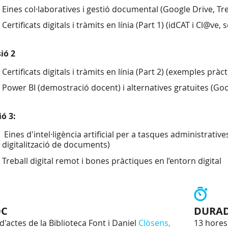
Eines col·laboratives i gestió documental (Google Drive, Trel
Certificats digitals i tràmits en línia (Part 1) (idCAT i Cl@ve, so
ió 2
Certificats digitals i tràmits en línia (Part 2) (exemples pràct
Power BI (demostració docent) i alternatives gratuïtes (Go
ió 3:
Eines d'intel·ligència artificial per a tasques administrativ
digitalització de documents)
Treball digital remot i bones pràctiques en l’entorn digital
OC
DURA
d'actes de la Biblioteca Font i Daniel
Clòsens,
13 hores