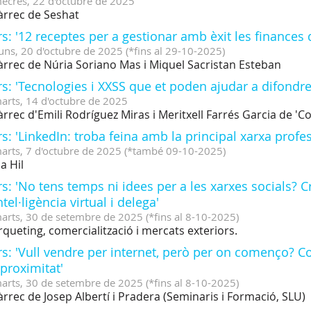
ecres,
22
d'
octubre
de
2025
àrrec de Seshat
s: '12 receptes per a gestionar amb èxit les finances 
uns,
20
d'
octubre
de
2025
(
*fins al 29-10-2025
)
àrrec de Núria Soriano Mas i Miquel Sacristan Esteban
s: 'Tecnologies i XXSS que et poden ajudar a difondre
arts,
14
d'
octubre
de
2025
àrrec d'Emili Rodríguez Miras i Meritxell Farrés Garcia de '
s: 'LinkedIn: troba feina amb la principal xarxa profes
arts,
7
d'
octubre
de
2025
(
*també 09-10-2025
)
ia Hil
s: 'No tens temps ni idees per a les xarxes socials? Cr
ntel·ligència virtual i delega'
arts,
30
de
setembre
de
2025
(
*fins al 8-10-2025
)
queting, comercialització i mercats exteriors.
rs: 'Vull vendre per internet, però per on començo? 
proximitat'
arts,
30
de
setembre
de
2025
(
*fins al 8-10-2025
)
àrrec de Josep Albertí i Pradera (Seminaris i Formació, SLU)