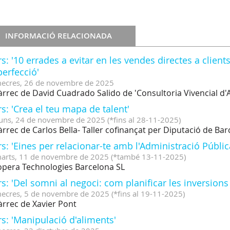
INFORMACIÓ RELACIONADA
s: '10 errades a evitar en les vendes directes a clien
perfecció'
ecres,
26
de
novembre
de
2025
àrrec de David Cuadrado Salido de 'Consultoria Vivencial d'Au
s: 'Crea el teu mapa de talent'
uns,
24
de
novembre
de
2025
(
*fins al 28-11-2025
)
àrrec de Carlos Bella- Taller cofinançat per Diputació de Ba
s: 'Eines per relacionar-te amb l'Administració Pública
arts,
11
de
novembre
de
2025
(
*també 13-11-2025
)
pera Technologies Barcelona SL
s: 'Del somni al negoci: com planificar les inversion
ecres,
5
de
novembre
de
2025
(
*fins al 19-11-2025
)
àrrec de Xavier Pont
s: 'Manipulació d'aliments'