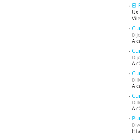
El 
Us 
Vil
Cur
Dij
A c
Cur
Dij
A c
Cur
Dill
A c
Cur
Dill
A c
Pu
Div
Hi 