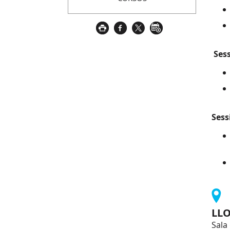
Sess
Sess
LL
Sala 