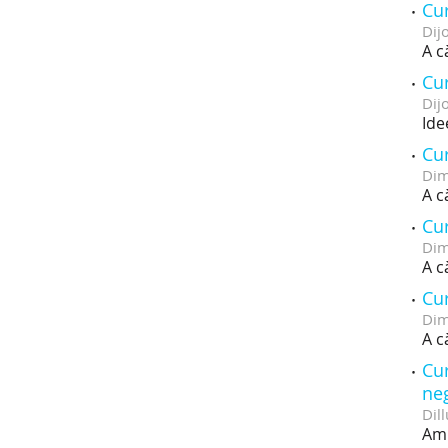
Cur
Dij
A c
Cur
Dij
Ide
Cur
Dim
A c
Cur
Dim
A c
Cur
Dim
A c
Cur
neg
Dill
Amb