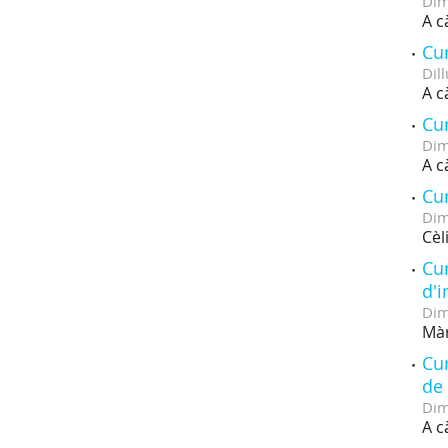
Dim
A c
Cur
Dill
A c
Cur
Dim
A c
Cur
Dim
Cèl
Cur
d'i
Dim
Màr
Cu
de 
Dim
A c