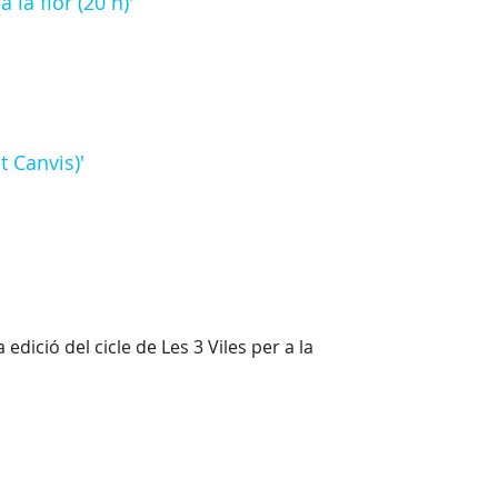
 la flor (20 h)'
t Canvis)'
dició del cicle de Les 3 Viles per a la