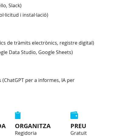
lo, Slack)
l·licitud i instal·lació)
ics de tràmits electrònics, registre digital)
ogle Data Studio, Google Sheets)
es (ChatGPT per a informes, IA per
DA
ORGANITZA
PREU
Regidoria
Gratuit