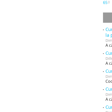
65
Cur
la 
Dim
A c
Cur
Dill
A c
Cur
Dim
Coo
Cur
Dim
A c
Cur