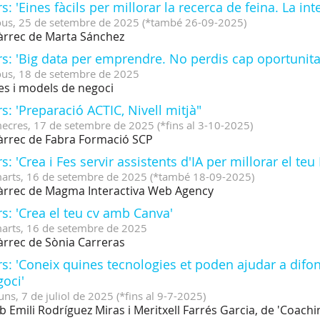
s: 'Eines fàcils per millorar la recerca de feina. La intel
ous,
25
de
setembre
de
2025
(
*també 26-09-2025
)
àrrec de Marta Sánchez
s: 'Big data per emprendre. No perdis cap oportunita
ous,
18
de
setembre
de
2025
es i models de negoci
s: 'Preparació ACTIC, Nivell mitjà"
ecres,
17
de
setembre
de
2025
(
*fins al 3-10-2025
)
àrrec de Fabra Formació SCP
s: 'Crea i Fes servir assistents d'IA per millorar el teu
arts,
16
de
setembre
de
2025
(
*també 18-09-2025
)
àrrec de Magma Interactiva Web Agency
s: 'Crea el teu cv amb Canva'
arts,
16
de
setembre
de
2025
àrrec de Sònia Carreras
s: 'Coneix quines tecnologies et poden ajudar a difon
oci'
uns,
7
de
juliol
de
2025
(
*fins al 9-7-2025
)
 Emili Rodríguez Miras i Meritxell Farrés Garcia, de 'Coachi