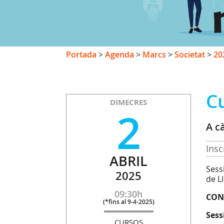
Portada
>
Agenda
>
Marcs
>
Societat
>
20
C
DIMECRES
2
A c
Insc
ABRIL
Sessi
2025
de L
09:30h
CON
(
*fins al 9-4-2025
)
Sess
CURSOS