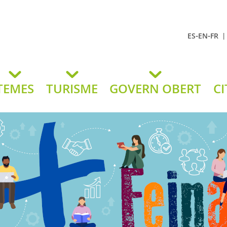
-
-
ES
EN
FR
t Andreu
lavaneres
TEMES
TURISME
GOVERN OBERT
CI