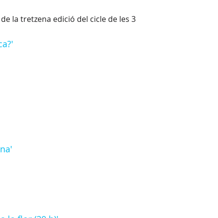
la tretzena edició del cicle de les 3
ca?'
na'