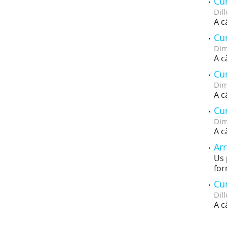
Cur
Dill
A c
Cur
Dim
A c
Cur
Dim
A c
Cur
Dim
A c
Arr
Us 
for
Cur
Dill
A c