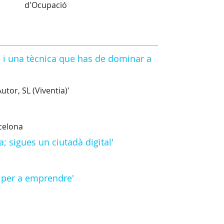
d'Ocupació
ts i una tècnica que has de dominar a
tor, SL (Viventia)'
rcelona
; sigues un ciutadà digital'
s per a emprendre'