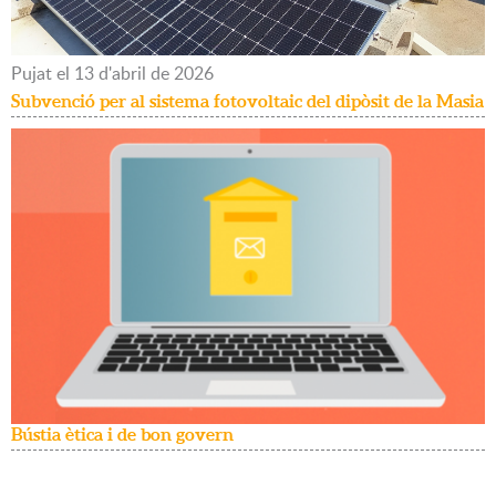
Pujat
el
13
d'
abril
de
2026
Subvenció per al sistema fotovoltaic del dipòsit de la Masia
Bústia ètica i de bon govern