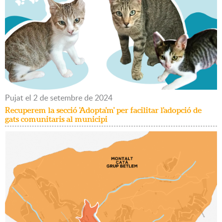
Pujat
el
2
de
setembre
de
2024
Recuperem la secció 'Adopta'm' per facilitar l'adopció de
gats comunitaris al municipi