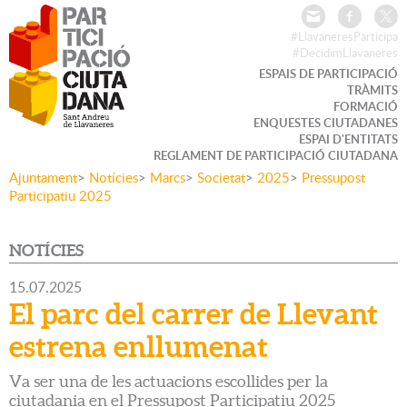
#LlavaneresParticipa
#DecidimLlavaneres
ESPAIS DE PARTICIPACIÓ
TRÀMITS
FORMACIÓ
ENQUESTES CIUTADANES
ESPAI D'ENTITATS
REGLAMENT DE PARTICIPACIÓ CIUTADANA
Ajuntament
>
Notícies
>
Marcs
>
Societat
>
2025
>
Pressupost
Participatiu 2025
NOTÍCIES
15.07.2025
El parc del carrer de Llevant
estrena enllumenat
Va ser una de les actuacions escollides per la
ciutadania en el Pressupost Participatiu 2025