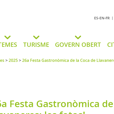
-
-
ES
EN
FR
t Andreu
lavaneres
TEMES
TURISME
GOVERN OBERT
CI
tes
>
2025
>
26a Festa Gastronòmica de la Coca de Llavaner
6a Festa Gastronòmica de