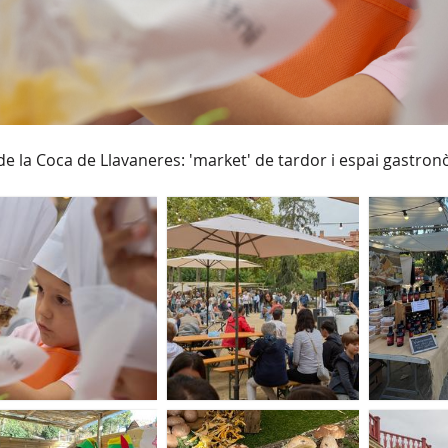
 de la Coca de Llavaneres: 'market' de tardor i espai gastro