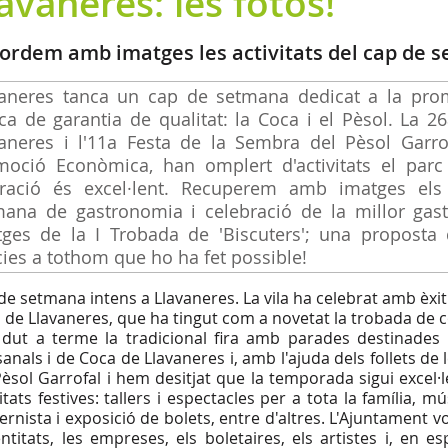
avaneres: les fotos!
ordem amb imatges les activitats del cap de se
vaneres tanca un cap de setmana dedicat a la pr
a de garantia de qualitat: la Coca i el Pèsol. La 
aneres i l'11a Festa de la Sembra del Pèsol Garro
moció Econòmica, han omplert d'activitats el parc 
oració és excel·lent. Recuperem amb imatges el
mana de gastronomia i celebració de la millor gast
ges de la I Trobada de 'Biscuters'; una proposta 
ies a tothom que ho ha fet possible!
de setmana intens a Llavaneres. La vila ha celebrat amb èxit
 de Llavaneres, que ha tingut com a novetat la trobada de c
 dut a terme la tradicional fira amb parades destinades
sanals i de Coca de Llavaneres i, amb l'ajuda dels follets de 
Pèsol Garrofal i hem desitjat que la temporada sigui excel·
vitats festives: tallers i espectacles per a tota la família, m
rnista i exposició de bolets, entre d'altres. L'Ajuntament vol
entitats, les empreses, els boletaires, els artistes i, en e