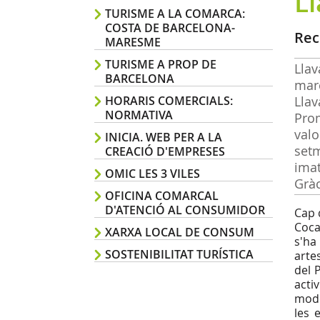
Ll
TURISME A LA COMARCA:
COSTA DE BARCELONA-
Rec
MARESME
TURISME A PROP DE
Lla
BARCELONA
marc
HORARIS COMERCIALS:
Llav
NORMATIVA
Pro
val
INICIA. WEB PER A LA
set
CREACIÓ D'EMPRESES
imat
OMIC LES 3 VILES
Gràc
OFICINA COMARCAL
D'ATENCIÓ AL CONSUMIDOR
Cap 
Coca
XARXA LOCAL DE CONSUM
s'ha
SOSTENIBILITAT TURÍSTICA
arte
del 
acti
mode
les 