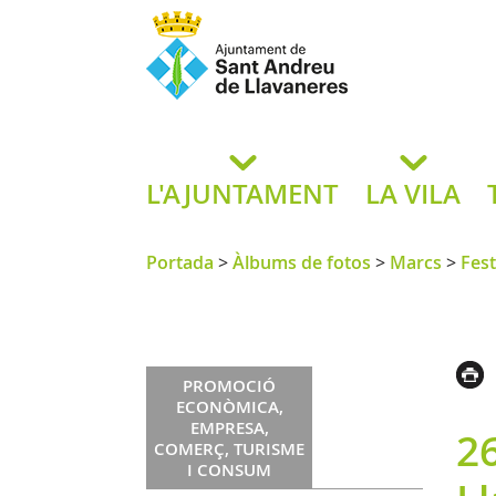
Ajuntament de San
de L
L'AJUNTAMENT
LA VILA
Portada
>
Àlbums de fotos
>
Marcs
>
Fes
PROMOCIÓ
ECONÒMICA,
EMPRESA,
2
COMERÇ, TURISME
I CONSUM