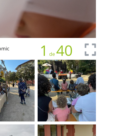
1
40
nòmic
de