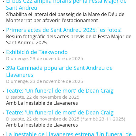
El bus C22 amplia horaris per la Festa Major de
Sant Andreu
S'habilita el lateral del passeig de la Mare de Déu de
Montserrat per afavorir l'estacionament
Primers actes de Sant Andreu 2025: les fotos!
Resum fotogràfic dels actes previs de la Festa Major de
Sant Andreu 2025
Exhibició de Taekwondo
Diumenge,
23
de
novembre
de
2025
39a Caminada popular de Sant Andreu de
Llavaneres
Diumenge,
23
de
novembre
de
2025
Teatre: 'Un funeral de mort' de Dean Craig
Dissabte,
22
de
novembre
de
2025
Amb La Inestable de Llavaneres
Teatre: 'Un funeral de mort' de Dean Craig
Dissabte,
22
de
novembre
de
2025
(
*també 23-11-2025
)
Amb La Inestable de Llavaneres
La Inestable de Llavaneres estrena 'Un funeral de