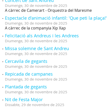
Concert de Sant Andreu
Diumenge,
30
de
novembre
de
2025
A càrrec de Camerart - Orquestra del Maresme
Espectacle d'animació infantil: 'Que peti la plaça!'
Diumenge,
30
de
novembre
de
2025
A càrrec de la companyia Xip Xap
Felicitació als Andreus i les Andrees
Diumenge,
30
de
novembre
de
2025
Missa solemne de Sant Andreu
Diumenge,
30
de
novembre
de
2025
Cercavila de gegants
Diumenge,
30
de
novembre
de
2025
Repicada de campanes
Diumenge,
30
de
novembre
de
2025
Plantada de gegants
Diumenge,
30
de
novembre
de
2025
Nit de Festa Major
Dissabte,
29
de
novembre
de
2025