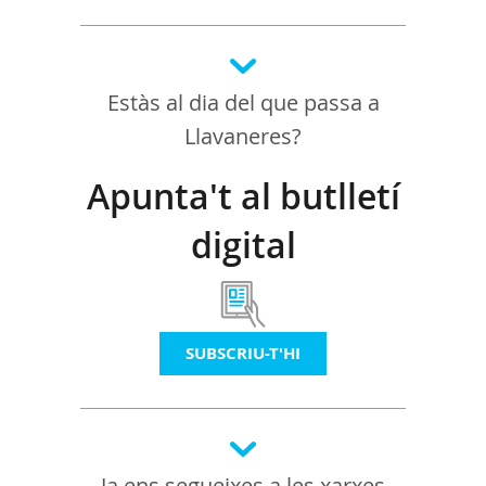
Estàs al dia del que passa a
Llavaneres?
Apunta't al butlletí
digital
SUBSCRIU-T'HI
Ja ens segueixes a les xarxes