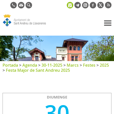
Ajuntament
de Sant
Andreu de
Llavaneres
Portada
>
Agenda
>
30-11-2025
>
Marcs
>
Festes
>
2025
>
Festa Major de Sant Andreu 2025
DIUMENGE
30