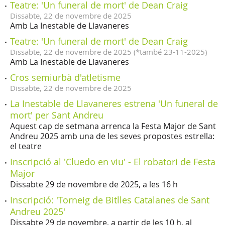
Teatre: 'Un funeral de mort' de Dean Craig
Dissabte,
22
de
novembre
de
2025
Amb La Inestable de Llavaneres
Teatre: 'Un funeral de mort' de Dean Craig
Dissabte,
22
de
novembre
de
2025
(
*també 23-11-2025
)
Amb La Inestable de Llavaneres
Cros semiurbà d'atletisme
Dissabte,
22
de
novembre
de
2025
La Inestable de Llavaneres estrena 'Un funeral de
mort' per Sant Andreu
Aquest cap de setmana arrenca la Festa Major de Sant
Andreu 2025 amb una de les seves propostes estrella:
el teatre
Inscripció al 'Cluedo en viu' - El robatori de Festa
Major
Dissabte 29 de novembre de 2025, a les 16 h
Inscripció: 'Torneig de Bitlles Catalanes de Sant
Andreu 2025'
Dissabte 29 de novembre, a partir de les 10 h, al