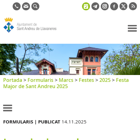
Ajuntament
de Sant
Andreu de
Llavaneres
Portada
>
Formularis
>
Marcs
>
Festes
>
2025
>
Festa
Major de Sant Andreu 2025
FORMULARIS |
PUBLICAT
14.11.2025