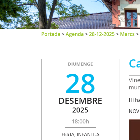
Portada
>
Agenda
>
28-12-2025
>
Marcs
>
C
DIUMENGE
28
Vine
mun
DESEMBRE
Hi h
2025
NOVE
18:00h
FESTA, INFANTILS