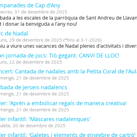
mpanades de Cap d'Any
ecres,
31
de
desembre
de
2025
bada a les escales de la parròquia de Sant Andreu de Llavan
t i donar la benviguda a l'any nou!
rc de Nadal
uns,
29
de
desembre
de
2025
(
*fins al 3-1-2026
)
iu a viure unes vacances de Nadal plenes d'activitats i diver
an jornada de jocs: Tió gegant. CANVI DE LLOC!
uns,
22
de
desembre
de
2025
cert: Cantada de nadales amb la Petita Coral de l'Aul
menge,
21
de
desembre
de
2025
obada de jerseis nadalencs
menge,
21
de
desembre
de
2025
ler: 'Aprèn a embolicar regals de manera creativa'
menge,
21
de
desembre
de
2025
ler infantil: 'Màscares nadalenques'
sabte,
20
de
desembre
de
2025
ler infantil: 'Galetes i elements de gingebre de cartró'