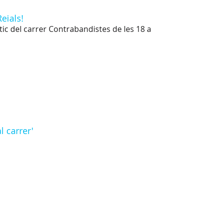
eials!
tic del carrer Contrabandistes de les 18 a
l carrer'