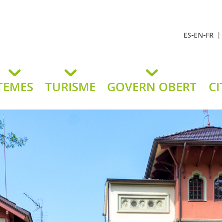
-
-
ES
EN
FR
t Andreu
lavaneres
TEMES
TURISME
GOVERN OBERT
CI