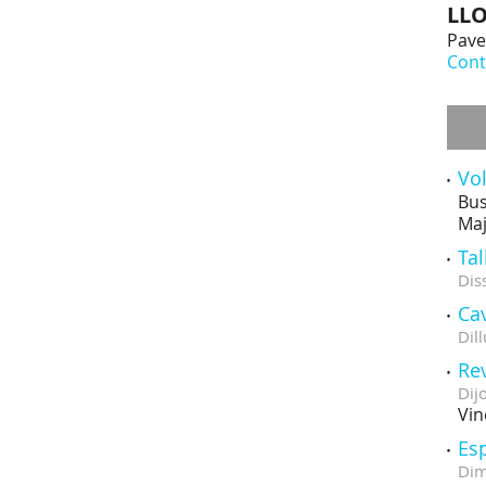
LL
Pave
Cont
Vol
Bus
Maj
Tal
Dis
Cav
Dill
Rev
Dij
Vin
Esp
Dim