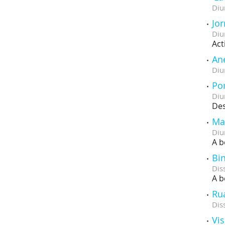
Diu
Jor
Diu
Act
An
Diu
Po
Diu
Des
Ma
Diu
A b
Bin
Dis
A b
Ru
Dis
Vis