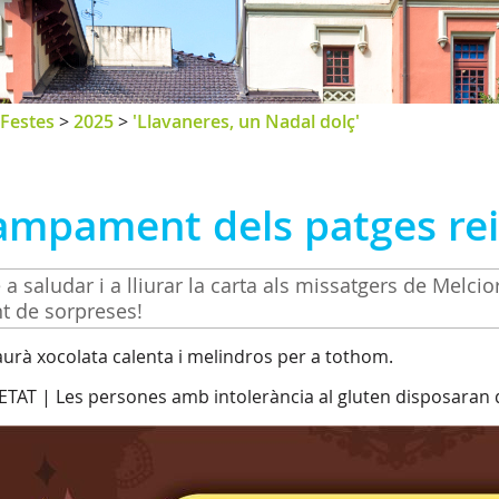
Festes
>
2025
>
'Llavaneres, un Nadal dolç'
ampament dels patges rei
 a saludar i a lliurar la carta als missatgers de Melcio
t de sorpreses!
aurà xocolata calenta i melindros per a tothom.
TAT | Les persones amb intolerància al gluten disposaran