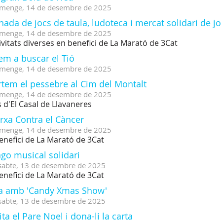
menge,
14
de
desembre
de
2025
nada de jocs de taula, ludoteca i mercat solidari de j
menge,
14
de
desembre
de
2025
ivitats diverses en benefici de La Marató de 3Cat
em a buscar el Tió
menge,
14
de
desembre
de
2025
rtem el pessebre al Cim del Montalt
menge,
14
de
desembre
de
2025
 d'El Casal de Llavaneres
rxa Contra el Càncer
menge,
14
de
desembre
de
2025
enefici de La Marató de 3Cat
go musical solidari
sabte,
13
de
desembre
de
2025
enefici de La Marató de 3Cat
a amb 'Candy Xmas Show'
sabte,
13
de
desembre
de
2025
ita el Pare Noel i dona-li la carta