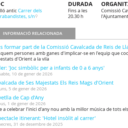
OC
DURADA
ORGANIT
lló antic
Carrer dels
Fins a les
Comissió Cav
rabandistes, s/n
20.30 h
l'Ajuntamen
INFORMACIÓ RELACIONADA
s formar part de la Comissió Cavalcada de Reis de L
quem persones amb ganes d'implicar-se en l'equip que coordi
estats d'Orient a la vila
ler: 'Joc simbòlic per a infants de 0 a 6 anys'
sabte,
10
de
gener
de
2026
alcada de Ses Majestats Els Reis Mags d'Orient
uns,
5
de
gener
de
2026
etlla de Cap d'Any
ous,
1
de
gener
de
2026
e a celebrar l'inici d'any nou amb la millor música de tots e
ectacle itinerant: 'Hotel insòlit al carrer'
ecres,
31
de
desembre
de
2025