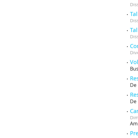
Dis
Tal
Dis
Tal
Dis
Con
Div
Vol
Bus
Res
De 
Res
De 
Ca
Dim
Amb
Pre