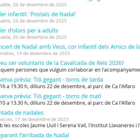
sabte,
20
de
desembre
de
2025
ler infantil: 'Postals de Nadal'
sabte,
20
de
desembre
de
2025
ler d'olors per a adults
sabte,
20
de
desembre
de
2025
cert de Nadal amb Veus, cor infantil dels Amics de l
endres,
19
de
desembre
de
2025
eu ser voluntaris de la Cavalcada de Reis 2026?
quem persones que vulguin col·laborar en l'acompanyamen
erva prèvia: Tió gegant - torns de tarda
16 a 19.30 h, dilluns 22 de desembre, al parc de Ca l'Alfaro
erva prèvia: Tió gegant - torns de matí
10 a 13.30 h, dilluns 22 de desembre, al parc de Ca l'Alfaro
ntada de nadales
ecres,
17
de
desembre
de
2025
 les escoles Jaume Llull i Serena Vall, l'Institut Llavaneres i
parant l'arribada de Nadal