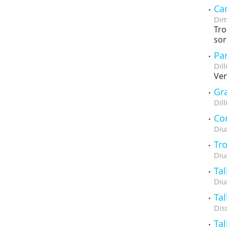
Ca
Dim
Tro
sor
Pa
Dill
Ven
Gr
Dill
Con
Diu
Tr
Diu
Tal
Diu
Tal
Dis
Tal