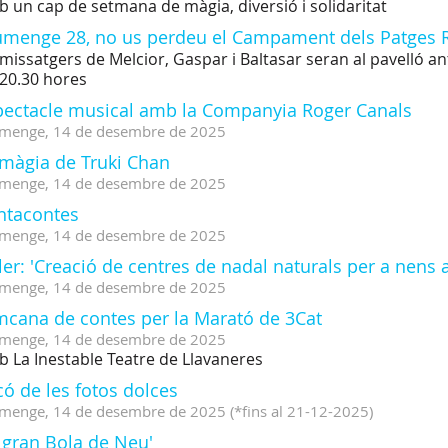
 un cap de setmana de màgia, diversió i solidaritat
umenge 28, no us perdeu el Campament dels Patges R
 missatgers de Melcior, Gaspar i Baltasar seran al pavelló an
 20.30 hores
pectacle musical amb la Companyia Roger Canals
menge,
14
de
desembre
de
2025
 màgia de Truki Chan
menge,
14
de
desembre
de
2025
ntacontes
menge,
14
de
desembre
de
2025
ler: 'Creació de centres de nadal naturals per a nens a
menge,
14
de
desembre
de
2025
mcana de contes per la Marató de 3Cat
menge,
14
de
desembre
de
2025
 La Inestable Teatre de Llavaneres
ó de les fotos dolces
menge,
14
de
desembre
de
2025
(
*fins al 21-12-2025
)
 gran Bola de Neu'