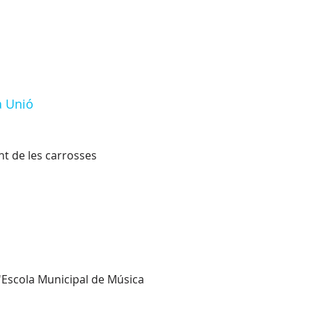
a Unió
t de les carrosses
 l'Escola Municipal de Música