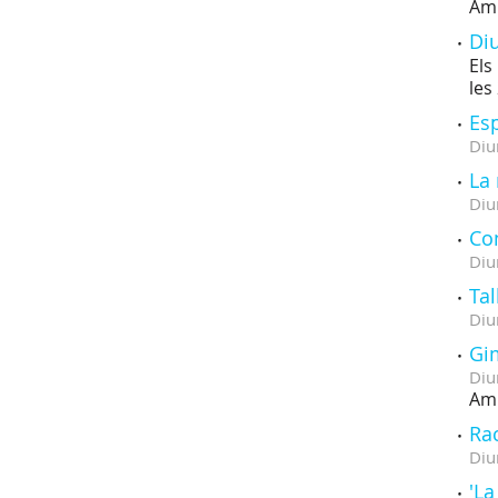
Amb
Di
Els
les
Es
Diu
La
Diu
Co
Diu
Tal
Diu
Gi
Diu
Amb
Rac
Diu
'La