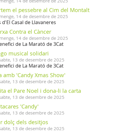
menge,
14
de
desembre
de
2025
rtem el pessebre al Cim del Montalt
menge,
14
de
desembre
de
2025
 d'El Casal de Llavaneres
rxa Contra el Càncer
menge,
14
de
desembre
de
2025
enefici de La Marató de 3Cat
go musical solidari
sabte,
13
de
desembre
de
2025
enefici de La Marató de 3Cat
a amb 'Candy Xmas Show'
sabte,
13
de
desembre
de
2025
ita el Pare Noel i dona-li la carta
sabte,
13
de
desembre
de
2025
tacares 'Candy'
sabte,
13
de
desembre
de
2025
 dolç dels desitjos
sabte,
13
de
desembre
de
2025