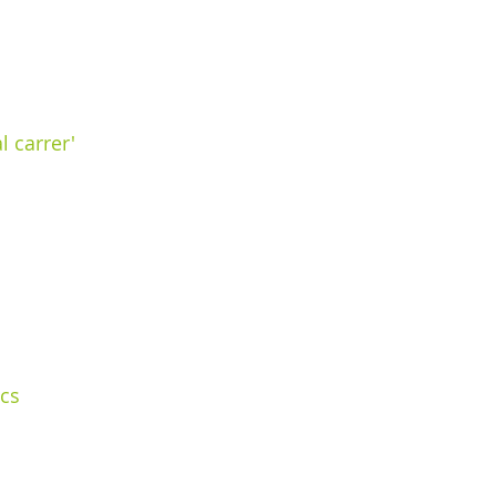
l carrer'
ocs