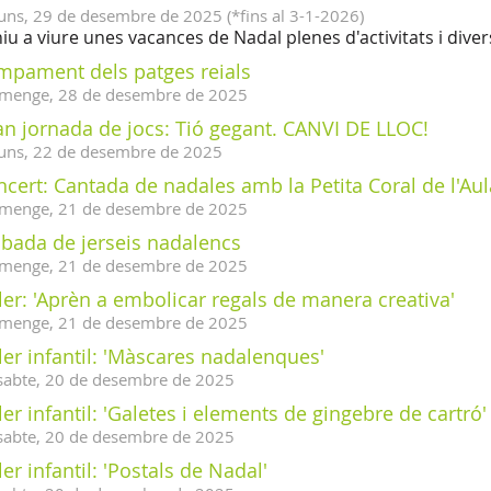
uns,
29
de
desembre
de
2025
(
*fins al 3-1-2026
)
iu a viure unes vacances de Nadal plenes d'activitats i diver
mpament dels patges reials
menge,
28
de
desembre
de
2025
an jornada de jocs: Tió gegant. CANVI DE LLOC!
uns,
22
de
desembre
de
2025
cert: Cantada de nadales amb la Petita Coral de l'Aul
menge,
21
de
desembre
de
2025
obada de jerseis nadalencs
menge,
21
de
desembre
de
2025
ler: 'Aprèn a embolicar regals de manera creativa'
menge,
21
de
desembre
de
2025
ler infantil: 'Màscares nadalenques'
sabte,
20
de
desembre
de
2025
ler infantil: 'Galetes i elements de gingebre de cartró'
sabte,
20
de
desembre
de
2025
ler infantil: 'Postals de Nadal'