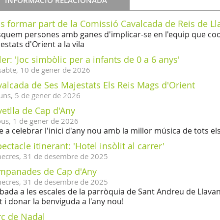
INFORMACIÓ RELACIONADA
s formar part de la Comissió Cavalcada de Reis de L
quem persones amb ganes d'implicar-se en l'equip que coordi
estats d'Orient a la vila
ler: 'Joc simbòlic per a infants de 0 a 6 anys'
sabte,
10
de
gener
de
2026
alcada de Ses Majestats Els Reis Mags d'Orient
uns,
5
de
gener
de
2026
etlla de Cap d'Any
ous,
1
de
gener
de
2026
e a celebrar l'inici d'any nou amb la millor música de tots e
ectacle itinerant: 'Hotel insòlit al carrer'
ecres,
31
de
desembre
de
2025
mpanades de Cap d'Any
ecres,
31
de
desembre
de
2025
bada a les escales de la parròquia de Sant Andreu de Llavan
t i donar la benviguda a l'any nou!
rc de Nadal