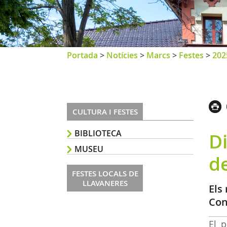
Portada
>
Notícies
>
Marcs
>
Festes
>
202
CULTURA I FESTES
BIBLIOTECA
D
MUSEU
de
FESTES LOCALS DE
LLAVANERES
Els
Con
El p