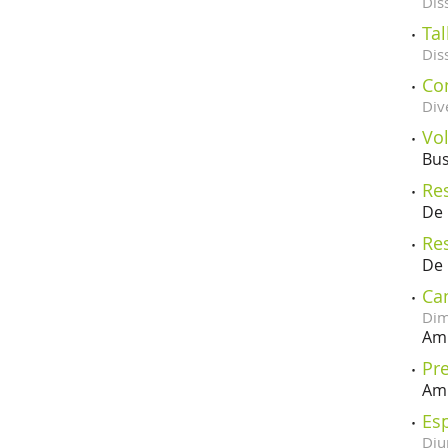
Dis
Tal
Dis
Con
Div
Vol
Bus
Res
De 
Res
De 
Ca
Dim
Amb
Pre
Amb
Es
Diu