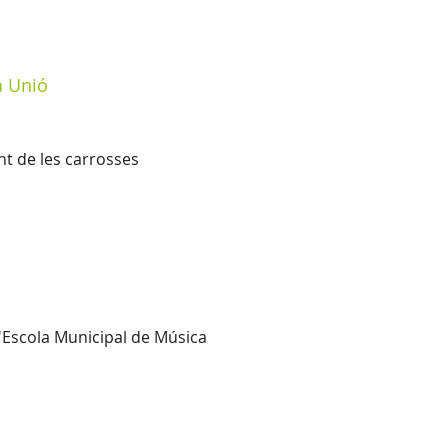
a Unió
t de les carrosses
 l'Escola Municipal de Música