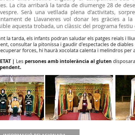
es. La cita arribarà la tarda de diumenge 28 de des
vespre. Serà una vetllada plena d'activitats, sorpre
juntament de Llavaneres vol donar les gràcies a la
ible aquesta trobada, un clàssic del programa festiu d
t la tarda, els infants podran saludar els patges reials i lli
ient, consultar la pitonissa i gaudir d'espectacles de diables
recuperar forces, hi haurà xocolata calenta i melindros per 
ETAT |
Les
persones amb intolerància al gluten
disposara
pendent.