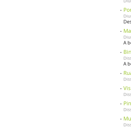
Diu
Po
Diu
Des
Ma
Diu
A b
Bin
Dis
A b
Ru
Dis
Vis
Dis
Pin
Dis
Mur
Dis