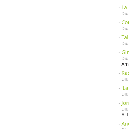
La
Diu
Co
Diu
Tal
Diu
Gi
Diu
Amb
Rac
Diu
'La
Diu
Jor
Diu
Act
An