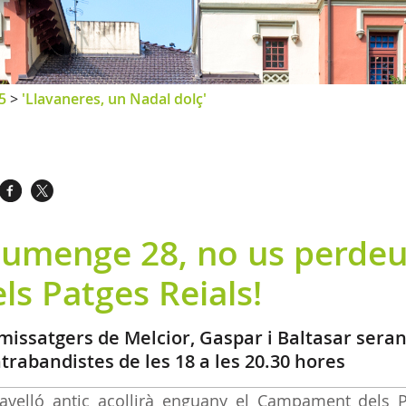
5
>
'Llavaneres, un Nadal dolç'
iumenge 28, no us perde
ls Patges Reials!
 missatgers de Melcior, Gaspar i Baltasar seran 
trabandistes de les 18 a les 20.30 hores
avelló antic acollirà enguany el Campament dels P