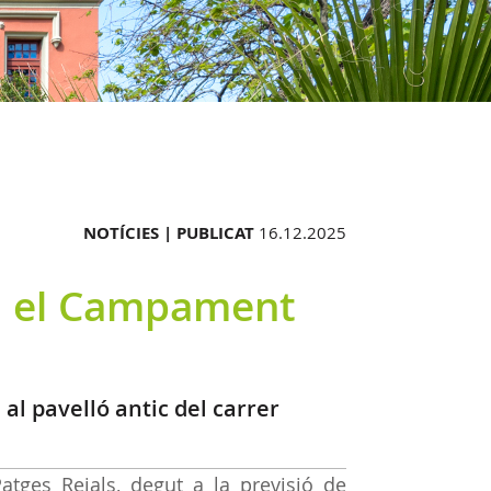
NOTÍCIES |
PUBLICAT
16.12.2025
u el Campament
al pavelló antic del carrer
atges Reials, degut a la previsió de