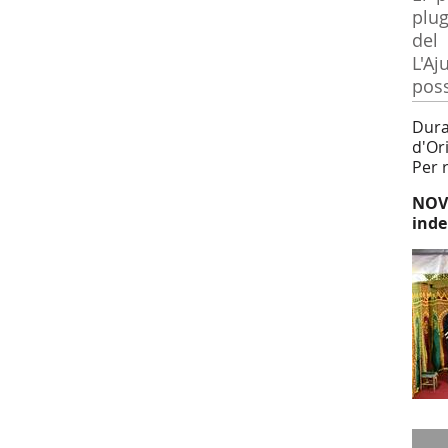
plug
del 
L'A
poss
Duran
d'Or
Per 
NOV
inde