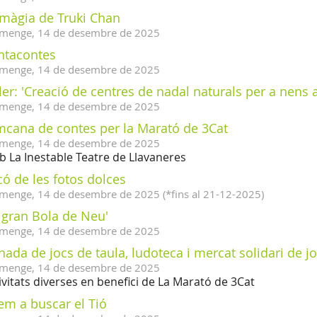
 màgia de Truki Chan
menge,
14
de
desembre
de
2025
ntacontes
menge,
14
de
desembre
de
2025
ler: 'Creació de centres de nadal naturals per a nens a
menge,
14
de
desembre
de
2025
mcana de contes per la Marató de 3Cat
menge,
14
de
desembre
de
2025
 La Inestable Teatre de Llavaneres
ó de les fotos dolces
menge,
14
de
desembre
de
2025
(
*fins al 21-12-2025
)
 gran Bola de Neu'
menge,
14
de
desembre
de
2025
nada de jocs de taula, ludoteca i mercat solidari de j
menge,
14
de
desembre
de
2025
ivitats diverses en benefici de La Marató de 3Cat
em a buscar el Tió