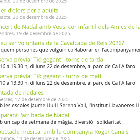
sabte,
20
de
desembre
de
2025
ler d'olors per a adults
sabte,
20
de
desembre
de
2025
cert de Nadal amb Veus, cor infantil dels Amics de l
endres,
19
de
desembre
de
2025
eu ser voluntaris de la Cavalcada de Reis 2026?
quem persones que vulguin col·laborar en l'acompanyamen
erva prèvia: Tió gegant - torns de tarda
16 a 19.30 h, dilluns 22 de desembre, al parc de Ca l'Alfaro
erva prèvia: Tió gegant - torns de matí
10 a 13.30 h, dilluns 22 de desembre, al parc de Ca l'Alfaro
ntada de nadales
ecres,
17
de
desembre
de
2025
 les escoles Jaume Llull i Serena Vall, l'Institut Llavaneres i
parant l'arribada de Nadal
 un cap de setmana de màgia, diversió i solidaritat
pectacle musical amb la Companyia Roger Canals
menge,
14
de
desembre
de
2025