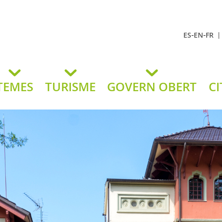
-
-
ES
EN
FR
t Andreu
lavaneres
TEMES
TURISME
GOVERN OBERT
CI