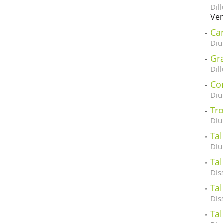
Dill
Ven
Ca
Diu
Gr
Dill
Con
Diu
Tr
Diu
Tal
Diu
Tal
Dis
Tal
Dis
Tal