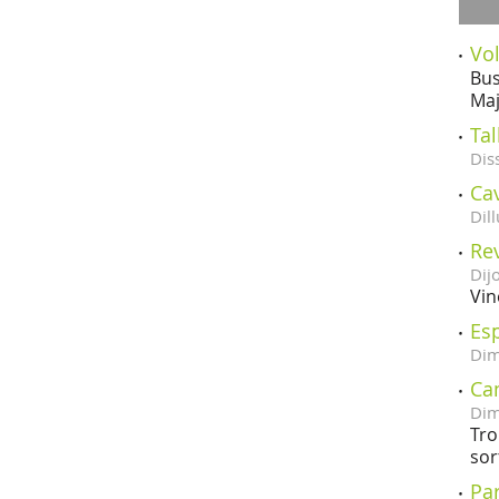
Vol
Bus
Maj
Tal
Dis
Cav
Dill
Rev
Dij
Vin
Esp
Dim
Ca
Dim
Tro
sor
Pa