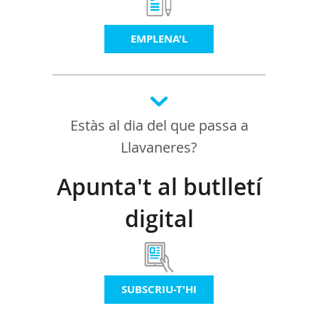
EMPLENA'L
Estàs al dia del que passa a
Llavaneres?
Apunta't al butlletí
digital
SUBSCRIU-T'HI