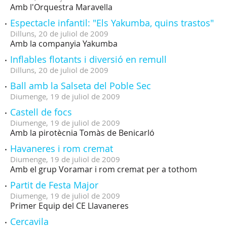
Amb l'Orquestra Maravella
Espectacle infantil: "Els Yakumba, quins trastos"
Dilluns,
20
de
juliol
de
2009
Amb la companyia Yakumba
Inflables flotants i diversió en remull
Dilluns,
20
de
juliol
de
2009
Ball amb la Salseta del Poble Sec
Diumenge,
19
de
juliol
de
2009
Castell de focs
Diumenge,
19
de
juliol
de
2009
Amb la pirotècnia Tomàs de Benicarló
Havaneres i rom cremat
Diumenge,
19
de
juliol
de
2009
Amb el grup Voramar i rom cremat per a tothom
Partit de Festa Major
Diumenge,
19
de
juliol
de
2009
Primer Equip del CE Llavaneres
Cercavila