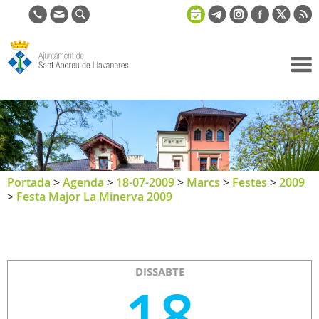
Ajuntament
de Sant
Andreu de
Llavaneres
Portada
>
Agenda
>
18-07-2009
>
Marcs
>
Festes
>
2009
>
Festa Major La Minerva 2009
DISSABTE
18