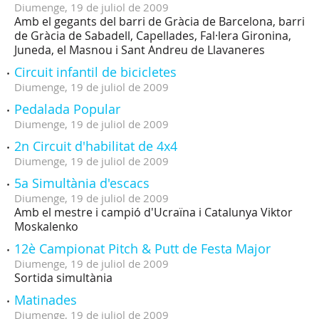
Diumenge,
19
de
juliol
de
2009
Amb el gegants del barri de Gràcia de Barcelona, barri
de Gràcia de Sabadell, Capellades, Fal·lera Gironina,
Juneda, el Masnou i Sant Andreu de Llavaneres
Circuit infantil de bicicletes
Diumenge,
19
de
juliol
de
2009
Pedalada Popular
Diumenge,
19
de
juliol
de
2009
2n Circuit d'habilitat de 4x4
Diumenge,
19
de
juliol
de
2009
5a Simultània d'escacs
Diumenge,
19
de
juliol
de
2009
Amb el mestre i campió d'Ucraïna i Catalunya Viktor
Moskalenko
12è Campionat Pitch & Putt de Festa Major
Diumenge,
19
de
juliol
de
2009
Sortida simultània
Matinades
Diumenge,
19
de
juliol
de
2009