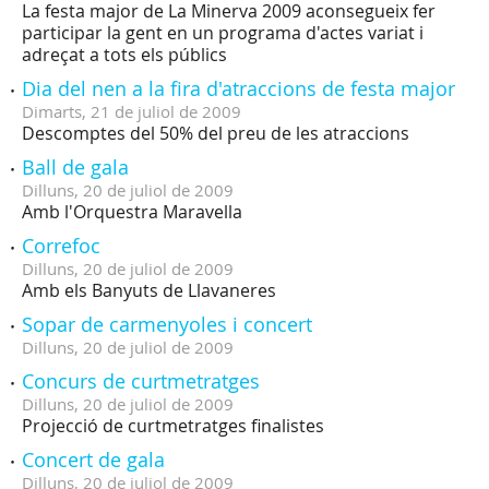
La festa major de La Minerva 2009 aconsegueix fer
participar la gent en un programa d'actes variat i
adreçat a tots els públics
Dia del nen a la fira d'atraccions de festa major
Dimarts,
21
de
juliol
de
2009
Descomptes del 50% del preu de les atraccions
Ball de gala
Dilluns,
20
de
juliol
de
2009
Amb l'Orquestra Maravella
Correfoc
Dilluns,
20
de
juliol
de
2009
Amb els Banyuts de Llavaneres
Sopar de carmenyoles i concert
Dilluns,
20
de
juliol
de
2009
Concurs de curtmetratges
Dilluns,
20
de
juliol
de
2009
Projecció de curtmetratges finalistes
Concert de gala
Dilluns,
20
de
juliol
de
2009