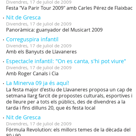
Divendres,
17
de
juliol
de
2009
Festa "Va Parir Tour 2009" amb Carles Pérez de Flaixbac
Nit de Gresca
Divendres,
17
de
juliol
de
2009
Panoràmica: guanyador del Musicart 2009
Correguspira infantil
Divendres,
17
de
juliol
de
2009
Amb els Banyuts de Llavaneres
Espectacle infantil: "On es canta, s'hi pot viure"
Divendres,
17
de
juliol
de
2009
Amb Roger Canals i Cia
La Minerva 09 ja és aquí!
La festa major d'estiu de Llavaneres proposa un cap de
setmana llarg farcit de propostes culturals, esportives i
de lleure per a tots els públics, des de divendres a la
tarda i fins dilluns 20, que és festa local
Nit de Gresca
Divendres,
17
de
juliol
de
2009
Fórmula Revolution: els millors temes de la dècada del
80 i 90