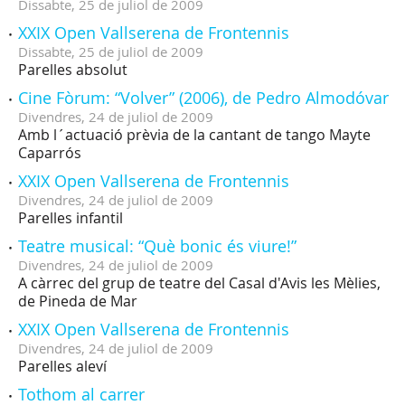
Dissabte,
25
de
juliol
de
2009
XXIX Open Vallserena de Frontennis
Dissabte,
25
de
juliol
de
2009
Parelles absolut
Cine Fòrum: “Volver” (2006), de Pedro Almodóvar
Divendres,
24
de
juliol
de
2009
Amb l´actuació prèvia de la cantant de tango Mayte
Caparrós
XXIX Open Vallserena de Frontennis
Divendres,
24
de
juliol
de
2009
Parelles infantil
Teatre musical: “Què bonic és viure!”
Divendres,
24
de
juliol
de
2009
A càrrec del grup de teatre del Casal d'Avis les Mèlies,
de Pineda de Mar
XXIX Open Vallserena de Frontennis
Divendres,
24
de
juliol
de
2009
Parelles aleví
Tothom al carrer