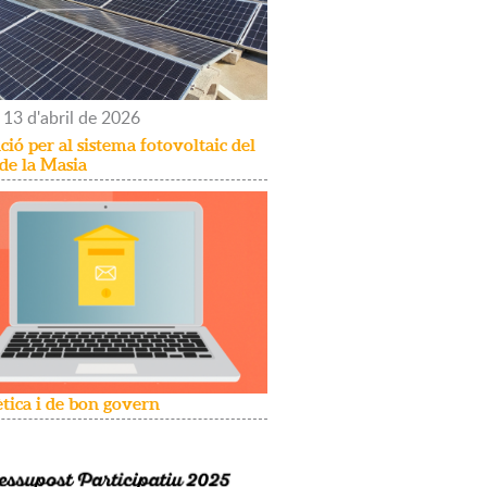
13
d'
abril
de
2026
ió per al sistema fotovoltaic del
 de la Masia
ètica i de bon govern