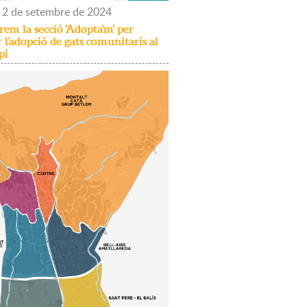
2
de
setembre
de
2024
em la secció 'Adopta'm' per
ar l'adopció de gats comunitaris al
pi