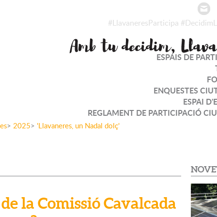
#LlavaneresParticipa
#DecidimL
ESPAIS DE PART
F
ENQUESTES CIU
ESPAI D'
REGLAMENT DE PARTICIPACIÓ CI
tes
>
2025
>
'Llavaneres, un Nadal dolç'
NOVE
 de la Comissió Cavalcada