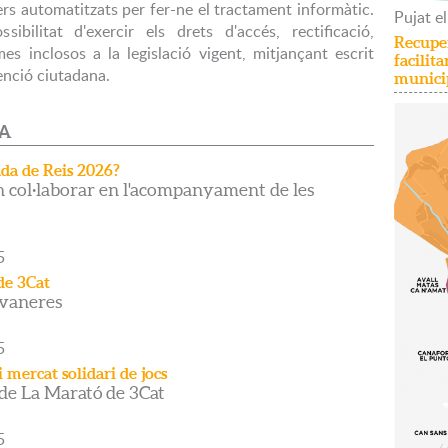
xers automatitzats per fer-ne el tractament informàtic.
Pujat
el
ibilitat d'exercir els drets d'accés, rectificació,
Recuper
mes inclosos a la legislació vigent, mitjançant escrit
facilit
enció ciutadana.
munici
DA
ada de Reis 2026?
 col·laborar en l'acompanyament de les
5
de 3Cat
avaneres
5
i mercat solidari de jocs
 de La Marató de 3Cat
5