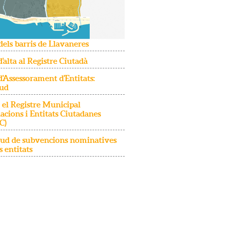
dels barris de Llavaneres
d'alta al Registre Ciutadà
d'Assessorament d'Entitats:
tud
 el Registre Municipal
iacions i Entitats Ciutadanes
C)
itud de subvencions nominatives
s entitats