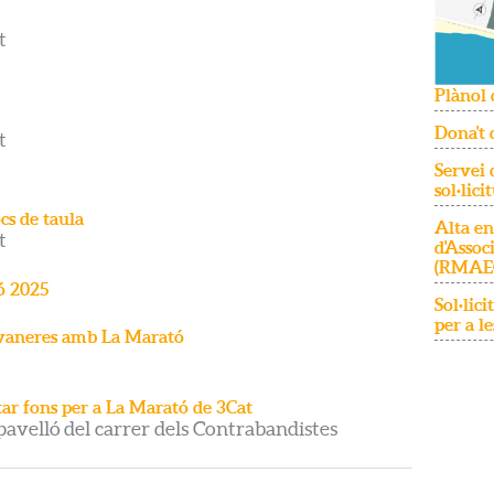
t
Plànol 
Dona't 
t
Servei 
sol·lici
ocs de taula
Alta en
t
d'Assoc
(RMAE
ó 2025
Sol·lic
per a le
lavaneres amb La Marató
tar fons per a La Marató de 3Cat
 pavelló del carrer dels Contrabandistes