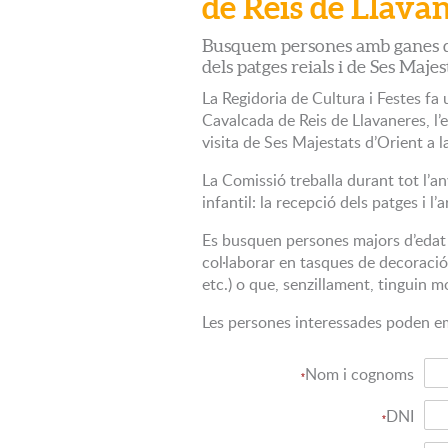
de Reis de Llava
Busquem persones amb ganes d'i
dels patges reials i de Ses Majes
La Regidoria de Cultura i Festes fa
Cavalcada de Reis de Llavaneres, l’e
visita de Ses Majestats d’Orient a la
La Comissió treballa durant tot l’a
infantil: la recepció dels patges i l
Es busquen persones majors d’edat 
col·laborar en tasques de decoració 
etc.) o que, senzillament, tinguin m
Les persones interessades poden em
Nom i cognoms
*
DNI
*