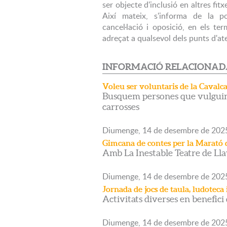
ser objecte d'inclusió en altres fit
Així mateix, s'informa de la poss
cancel·lació i oposició, en els ter
adreçat a qualsevol dels punts d'at
INFORMACIÓ RELACIONA
Voleu ser voluntaris de la Cavalc
Busquem persones que vulguin
carrosses
Diumenge,
14
de
desembre
de
202
Gimcana de contes per la Marató 
Amb La Inestable Teatre de Ll
Diumenge,
14
de
desembre
de
202
Jornada de jocs de taula, ludoteca 
Activitats diverses en benefici
Diumenge,
14
de
desembre
de
202