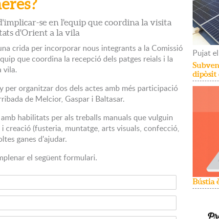
neres?
mplicar-se en l'equip que coordina la visita
tats d'Orient a la vila
 una crida per incorporar nous integrants a la Comissió
Pujat
el
quip que coordina la recepció dels patges reials i la
Subvenc
 vila.
dipòsit
ny per organitzar dos dels actes amb més participació
’arribada de Melcior, Gaspar i Baltasar.
amb habilitats per als treballs manuals que vulguin
i creació (fusteria, muntatge, arts visuals, confecció,
oltes ganes d'ajudar.
plenar el següent formulari.
Bústia 