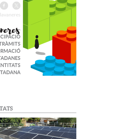
lavaneres
ICIPACIÓ
TRÀMITS
ORMACIÓ
TADANES
ENTITATS
UTADANA
TATS