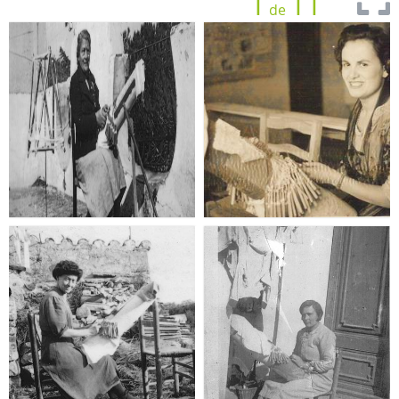
1
11
de