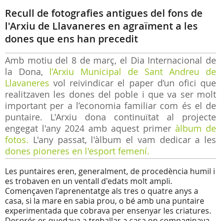
Recull de fotografies antigues del fons de
l'Arxiu de Llavaneres en agraïment a les
dones que ens han precedit
Amb motiu del 8 de març, el Dia Internacional de
la Dona,
l’Arxiu Municipal de Sant Andreu de
Llavaneres
vol reivindicar el paper d’un ofici que
realitzaven les dones del poble i que va ser molt
important per a l’economia familiar com és el de
puntaire. L'Arxiu dona continuïtat al projecte
engegat l'any 2024 amb aquest primer
àlbum de
fotos.
L'any passat, l'àlbum el vam dedicar a les
dones pioneres en l'esport femení.
Les puntaires eren, generalment, de procedència humil i
es trobaven en un ventall d'edats molt ampli.
Començaven l'aprenentatge als tres o quatre anys a
casa, si la mare en sabia prou, o bé amb una puntaire
experimentada que cobrava per ensenyar les criatures.
Després es quedava a treballar a casa on compaginava