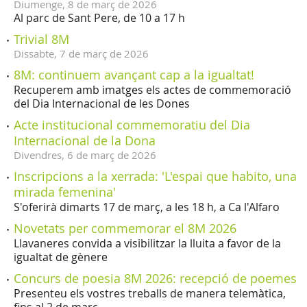
Diumenge,
8
de
març
de
2026
Al parc de Sant Pere, de 10 a 17 h
Trivial 8M
Dissabte,
7
de
març
de
2026
8M: continuem avançant cap a la igualtat!
Recuperem amb imatges els actes de commemoració
del Dia Internacional de les Dones
Acte institucional commemoratiu del Dia
Internacional de la Dona
Divendres,
6
de
març
de
2026
Inscripcions a la xerrada: 'L'espai que habito, una
mirada femenina'
S'oferirà dimarts 17 de març, a les 18 h, a Ca l'Alfaro
Novetats per commemorar el 8M 2026
Llavaneres convida a visibilitzar la lluita a favor de la
igualtat de gènere
Concurs de poesia 8M 2026: recepció de poemes
Presenteu els vostres treballs de manera telemàtica,