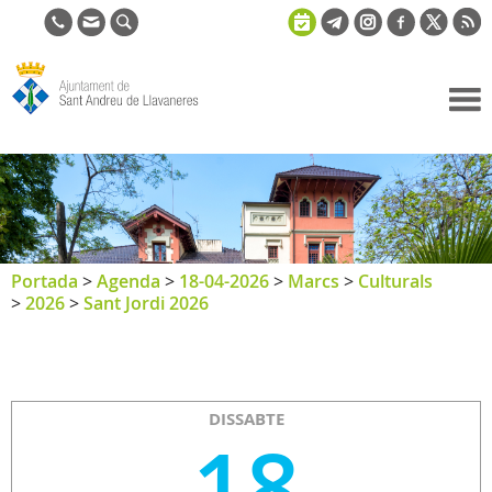
Ajuntament
de Sant
Andreu de
Llavaneres
Portada
>
Agenda
>
18-04-2026
>
Marcs
>
Culturals
>
2026
>
Sant Jordi 2026
DISSABTE
18