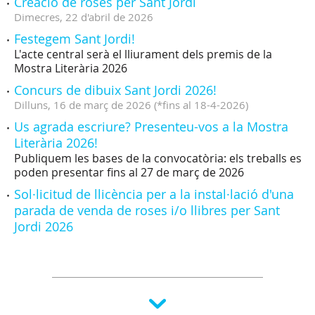
Creació de roses per Sant Jordi
Dimecres,
22
d'
abril
de
2026
Festegem Sant Jordi!
L'acte central serà el lliurament dels premis de la
Mostra Literària 2026
Concurs de dibuix Sant Jordi 2026!
Dilluns,
16
de
març
de
2026
(
*fins al 18-4-2026
)
Us agrada escriure? Presenteu-vos a la Mostra
Literària 2026!
Publiquem les bases de la convocatòria: els treballs es
poden presentar fins al 27 de març de 2026
Sol·licitud de llicència per a la instal·lació d'una
parada de venda de roses i/o llibres per Sant
Jordi 2026