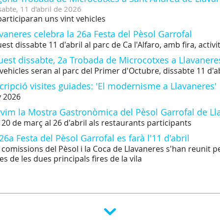
sabte,
11
d'
abril
de
2026
participaran uns vint vehicles
vaneres celebra la 26a Festa del Pèsol Garrofal
est dissabte 11 d'abril al parc de Ca l'Alfaro, amb fira, acti
uest dissabte, 2a Trobada de Microcotxes a Llavanere
 vehicles seran al parc del Primer d'Octubre, dissabte 11 d'ab
cripció visites guiades: 'El modernisme a Llavaneres'
 2026
rvim la Mostra Gastronòmica del Pèsol Garrofal de Ll
 20 de març al 26 d'abril als restaurants participants
26a Festa del Pèsol Garrofal es farà l'11 d'abril
 comissions del Pèsol i la Coca de Llavaneres s'han reunit per
es de les dues principals fires de la vila