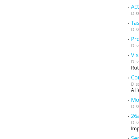
Act
Dis
Tas
Dis
Pr
Dis
Vis
Dis
Rut
Co
Dis
A l
Mos
Dis
26a
Dis
Imp
Se