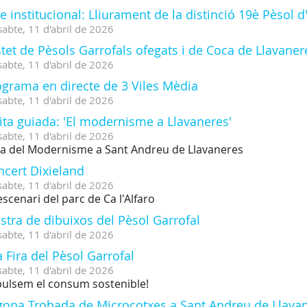
e institucional: Lliurament de la distinció 19è Pèsol d
sabte,
11
d'
abril
de
2026
tet de Pèsols Garrofals ofegats i de Coca de Llavaner
sabte,
11
d'
abril
de
2026
ograma en directe de 3 Viles Mèdia
sabte,
11
d'
abril
de
2026
ita guiada: 'El modernisme a Llavaneres'
sabte,
11
d'
abril
de
2026
a del Modernisme a Sant Andreu de Llavaneres
ncert Dixieland
sabte,
11
d'
abril
de
2026
'escenari del parc de Ca l'Alfaro
tra de dibuixos del Pèsol Garrofal
sabte,
11
d'
abril
de
2026
 Fira del Pèsol Garrofal
sabte,
11
d'
abril
de
2026
ulsem el consum sostenible!
gona Trobada de Microcotxes a Sant Andreu de Llava