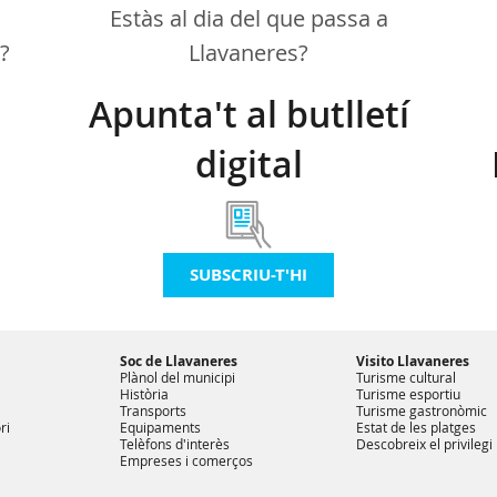
Estàs al dia del que passa a
a?
Llavaneres?
Apunta't al butlletí
digital
SUBSCRIU-T'HI
Soc de Llavaneres
Visito Llavaneres
Plànol del municipi
Turisme cultural
Història
Turisme esportiu
Transports
Turisme gastronòmic
ri
Equipaments
Estat de les platges
Telèfons d'interès
Descobreix el privilegi
Empreses i comerços