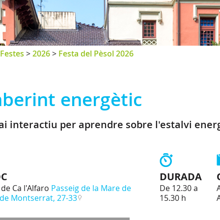
Festes
>
2026
>
Festa del Pèsol 2026
aberint energètic
ai interactiu per aprendre sobre l'estalvi ener
OC
DURADA
de Ca l'Alfaro
Passeig de la Mare de
De 12.30 a
de Montserrat, 27-33
15.30 h