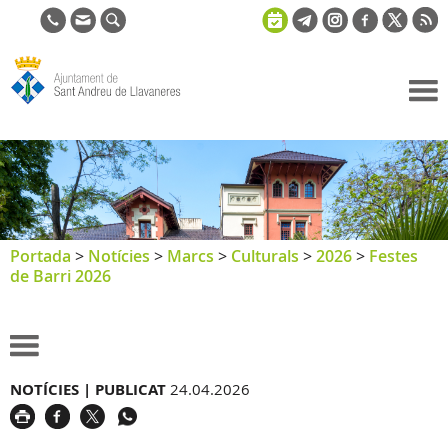
Ajuntament
de Sant
Andreu de
Llavaneres
Portada
>
Notícies
>
Marcs
>
Culturals
>
2026
>
Festes
de Barri 2026
NOTÍCIES |
PUBLICAT
24.04.2026