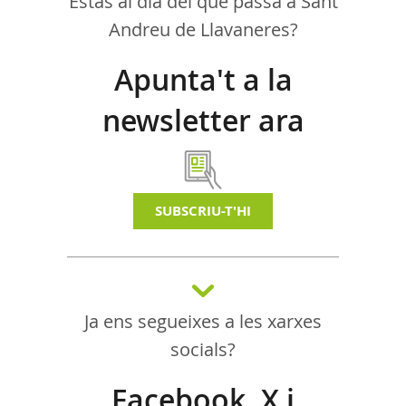
Estàs al dia del que passa a Sant
Andreu de Llavaneres?
Apunta't a la
newsletter ara
SUBSCRIU-T'HI
Ja ens segueixes a les xarxes
socials?
Facebook, X i