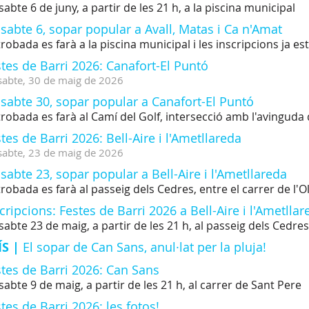
sabte 6 de juny, a partir de les 21 h, a la piscina municipal
sabte 6, sopar popular a Avall, Matas i Ca n'Amat
trobada es farà a la piscina municipal i les inscripcions ja e
tes de Barri 2026: Canafort-El Puntó
sabte,
30
de
maig
de
2026
sabte 30, sopar popular a Canafort-El Puntó
trobada es farà al Camí del Golf, intersecció amb l'avingud
tes de Barri 2026: Bell-Aire i l'Ametllareda
sabte,
23
de
maig
de
2026
sabte 23, sopar popular a Bell-Aire i l'Ametllareda
trobada es farà al passeig dels Cedres, entre el carrer de l'Ol
cripcions: Festes de Barri 2026 a Bell-Aire i l'Ametllar
sabte 23 de maig, a partir de les 21 h, al passeig dels Cedres
ÍS |
El sopar de Can Sans, anul·lat per la pluja!
tes de Barri 2026: Can Sans
sabte 9 de maig, a partir de les 21 h, al carrer de Sant Pere
tes de Barri 2026: les fotos!