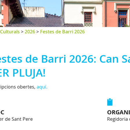
Culturals
>
2026
>
Festes de Barri 2026
estes de Barri 2026: Can 
ER PLUJA!
ripcions obertes,
aquí.
OC
ORGANI
er de Sant Pere
Regidoria 