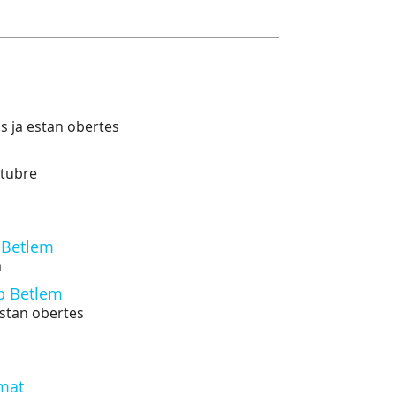
ns ja estan obertes
ctubre
p Betlem
a
up Betlem
estan obertes
Amat