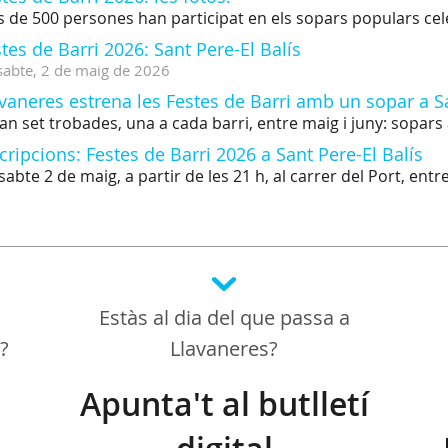
 de 500 persones han participat en els sopars populars cele
tes de Barri 2026: Sant Pere-El Balís
sabte,
2
de
maig
de
2026
vaneres estrena les Festes de Barri amb un sopar a S
an set trobades, una a cada barri, entre maig i juny: sopars 
cripcions: Festes de Barri 2026 a Sant Pere-El Balís
sabte 2 de maig, a partir de les 21 h, al carrer del Port, entre 
Estàs al dia del que passa a
a?
Llavaneres?
Apunta't al butlletí