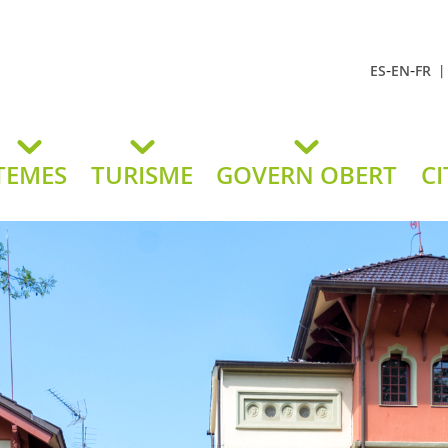
-
-
ES
EN
FR
t Andreu
lavaneres
TEMES
TURISME
GOVERN OBERT
CI