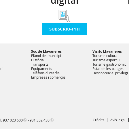
digital
SUBSCRIU-T'HI
Soc de Llavaneres
Visito Llavaneres
Plànol del municipi
Turisme cultural
Història
Turisme esportiu
Transports
Turisme gastronòmic
ri
Equipaments
Estat de les platges
Telèfons d'interès
Descobreix el privilegi
Empreses i comerços
Crèdits
Avís legal
l.
937 023 600
-
931 352 430