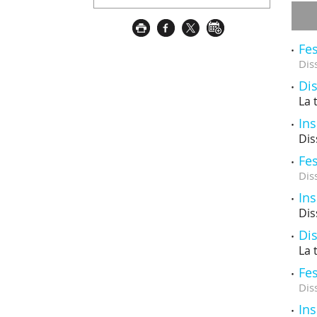
Fes
Dis
Dis
La 
Ins
Dis
Fes
Dis
Ins
Dis
Dis
La 
Fes
Dis
Ins