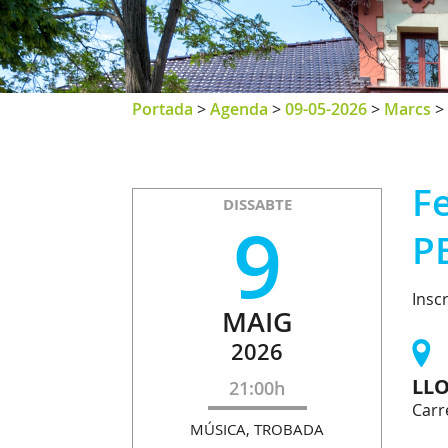
Portada
>
Agenda
>
09-05-2026
>
Marcs
>
F
DISSABTE
9
P
Insc
MAIG
2026
LL
21:00h
Carr
MÚSICA, TROBADA