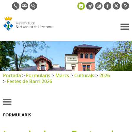
Ajuntament
de Sant
Andreu de
Llavaneres
Portada
>
Formularis
>
Marcs
>
Culturals
>
2026
>
Festes de Barri 2026
FORMULARIS