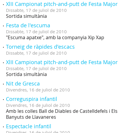
XlII Campionat pitch-and-putt de Festa Major
Dissabte,
17
de
juliol
de
2010
Sortida simultània
Festa de l'escuma
Dissabte,
17
de
juliol
de
2010
"Escuma apatxe", amb la companyia Xip Xap
Torneig de ràpides d'escacs
Dissabte,
17
de
juliol
de
2010
XlII Campionat pitch-and-putt de Festa Major
Dissabte,
17
de
juliol
de
2010
Sortida simultània
Nit de Gresca
Divendres,
16
de
juliol
de
2010
Correguspira infantil
Divendres,
16
de
juliol
de
2010
Amb les colles Ball de Diables de Castelldefels i Els
Banyuts de Llavaneres
Espectacle infantil
Divendres,
16
de
juliol
de
2010