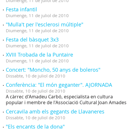
Diumenge,
11
de
juliol
de
2010
Festa infantil
Diumenge,
11
de
juliol
de
2010
"Mulla't per l'esclerosi múltiple"
Diumenge,
11
de
juliol
de
2010
Festa del bàsquet 3x3
Diumenge,
11
de
juliol
de
2010
XVIII Trobada de la Puntaire
Diumenge,
11
de
juliol
de
2010
Concert: "Moncho, 50 anys de boleros"
Dissabte,
10
de
juliol
de
2010
Conferència: "El món geganter". AJORNADA
Dissabte,
10
de
juliol
de
2010
A càrrec d'Amadeu Carbó, especialista en cultura
popular i membre de l'Associació Cultural Joan Amades
Cercavila amb els gegants de Llavaneres
Dissabte,
10
de
juliol
de
2010
"Els encants de la dona"