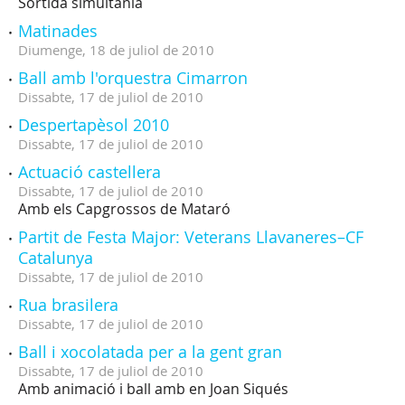
Sortida simultània
Matinades
Diumenge,
18
de
juliol
de
2010
Ball amb l'orquestra Cimarron
Dissabte,
17
de
juliol
de
2010
Despertapèsol 2010
Dissabte,
17
de
juliol
de
2010
Actuació castellera
Dissabte,
17
de
juliol
de
2010
Amb els Capgrossos de Mataró
Partit de Festa Major: Veterans Llavaneres–CF
Catalunya
Dissabte,
17
de
juliol
de
2010
Rua brasilera
Dissabte,
17
de
juliol
de
2010
Ball i xocolatada per a la gent gran
Dissabte,
17
de
juliol
de
2010
Amb animació i ball amb en Joan Siqués