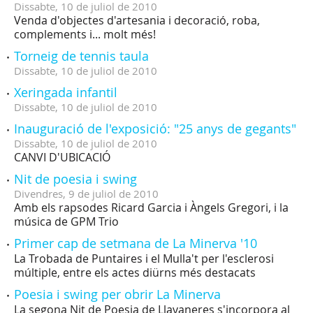
Dissabte,
10
de
juliol
de
2010
Venda d'objectes d'artesania i decoració, roba,
complements i... molt més!
Torneig de tennis taula
Dissabte,
10
de
juliol
de
2010
Xeringada infantil
Dissabte,
10
de
juliol
de
2010
Inauguració de l'exposició: "25 anys de gegants"
Dissabte,
10
de
juliol
de
2010
CANVI D'UBICACIÓ
Nit de poesia i swing
Divendres,
9
de
juliol
de
2010
Amb els rapsodes Ricard Garcia i Àngels Gregori, i la
música de GPM Trio
Primer cap de setmana de La Minerva '10
La Trobada de Puntaires i el Mulla't per l'esclerosi
múltiple, entre els actes diürns més destacats
Poesia i swing per obrir La Minerva
La segona Nit de Poesia de Llavaneres s'incorpora al