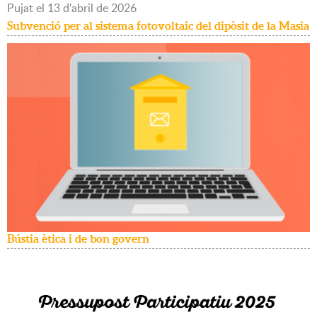
Pujat
el
13
d'
abril
de
2026
Subvenció per al sistema fotovoltaic del dipòsit de la Masia
Bústia ètica i de bon govern