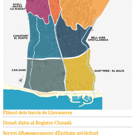
Plànol dels barris de Llavaneres
Dona't d'alta al Registre Ciutadà
Servei d'Assessorament d'Entitats: sol·licitud