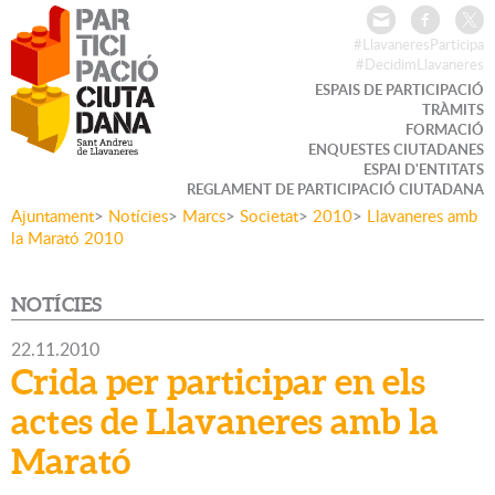
#LlavaneresParticipa
#DecidimLlavaneres
ESPAIS DE PARTICIPACIÓ
TRÀMITS
FORMACIÓ
ENQUESTES CIUTADANES
ESPAI D'ENTITATS
REGLAMENT DE PARTICIPACIÓ CIUTADANA
Ajuntament
>
Notícies
>
Marcs
>
Societat
>
2010
>
Llavaneres amb
la Marató 2010
NOTÍCIES
22.11.2010
Crida per participar en els
actes de Llavaneres amb la
Marató