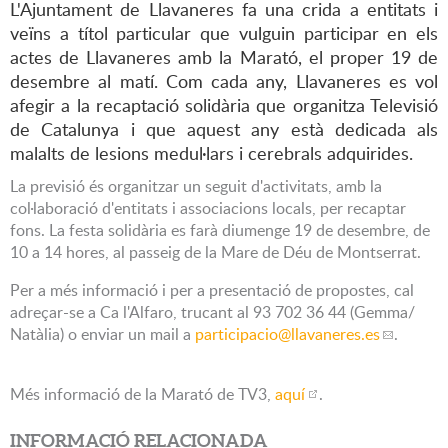
L'Ajuntament de Llavaneres fa una crida a entitats i
veïns a títol particular que vulguin participar en els
actes de Llavaneres amb la Marató, el proper 19 de
desembre al matí. Com cada any, Llavaneres es vol
afegir a la recaptació solidària que organitza Televisió
de Catalunya i que aquest any està dedicada als
malalts de lesions medul·lars i cerebrals adquirides.
La previsió és organitzar un seguit d'activitats, amb la
col·laboració d'entitats i associacions locals, per recaptar
fons. La festa solidària es farà diumenge 19 de desembre, de
10 a 14 hores, al passeig de la Mare de Déu de Montserrat.
Per a més informació i per a presentació de propostes, cal
adreçar-se a Ca l'Alfaro, trucant al 93 702 36 44 (Gemma/
Natàlia) o enviar un mail a
participacio
@llavaneres.es
.
Més informació de la Marató de TV3,
aquí
.
INFORMACIÓ RELACIONADA