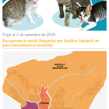
Pujat
el
2
de
setembre
de
2024
Recuperem la secció 'Adopta'm' per facilitar l'adopció de
gats comunitaris al municipi