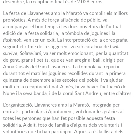
desembre, la recaptació final és de 2.028 euros.
La festa de Llavaneres amb la Marató va complir els millors
pronòstics. A més de força afluència de públic, va
acompanyar el bon temps i les dues novetats de l'actual
edició de la festa solidària, la tómbola de joguines i la
flashmob
, van ser un èxit. La interpretació de la coreografia,
seguint el ritme de la suggerent versió catalana de
I will
survive
,
Sobreviuré
, va ser molt emocionant, per la quantitat
de gent, grans i petits, que es van afegir al ball, dirigit per
Anna Casals del Gim Llavaneres. La tómbola va repartir
durant tot el matí les joguines recollides durant la primera
quinzena de desembre a les escoles del poble, i va ajudar
molt en la recaptació final. A més, hi va haver l'actuació de
Nune i la seva banda, i de la coral Sant Andreu, entre d'altres.
L'organització, Llavaneres amb la Marató, integrada per
entitats, particulars i Ajuntament, vol donar les gràcies a
totes les persones que han fet possible aquesta festa
solidària. A dalt, foto de família d'alguns dels voluntaris i
voluntàries que hi han participat. Aquesta és la llista dels