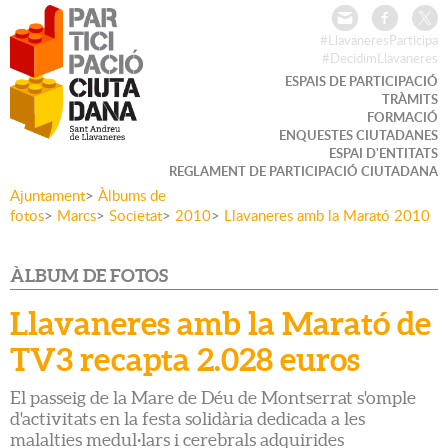
#LlavaneresParticipa
#DecidimLlavaneres
ESPAIS DE PARTICIPACIÓ
TRÀMITS
FORMACIÓ
ENQUESTES CIUTADANES
ESPAI D'ENTITATS
REGLAMENT DE PARTICIPACIÓ CIUTADANA
Ajuntament
>
Àlbums de
fotos
>
Marcs
>
Societat
>
2010
>
Llavaneres amb la Marató 2010
ÀLBUM DE FOTOS
Llavaneres amb la Marató de
TV3 recapta 2.028 euros
El passeig de la Mare de Déu de Montserrat s'omple
d'activitats en la festa solidària dedicada a les
malalties medul·lars i cerebrals adquirides