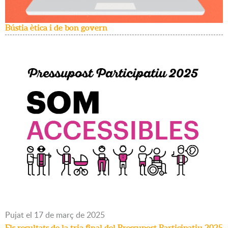
Bústia ètica i de bon govern
Pujat
el
17
de
març
de
2025
Els resultats de la tria final del Pressupost Participatiu 2025