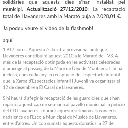
solidàries que aquests dies s'han instal·lat pel
Actualització 27/12/2010
municipi.
: La recaptació
total de Llavaneres amb la Marató puja a 2.028,01 €.
Ja podeu veure el video de la flashmob!
aquí
1.917 euros. Aquesta és la xifra provisional amb què
Llavaneres contribuirà aquest 2010 a la Marató de TV3. A
més de la recaptació obtinguda en les activitats celebrades
diumenge al passeig de la Mare de Déu de Montserrat, hi ha
inclosa, com cada any, la recaptació de l'espectacle infantil
que la Xarxa d'Espectacles Infantil i Juvenil va organitzar el
12 de desembre a El Casal de Llavaneres.
S'hi haurà d'afegir la recaptació de les guardioles que s'han
repartit aquest cap de setmana al pavelló municipal, a petició
del CB Llavaneres, i durant aquesta setmana als concerts
nadalencs de l'Escola Municipal de Música de Llavaneres,
entre d'altres. Un cop sumats aquests donatius, a 27 de