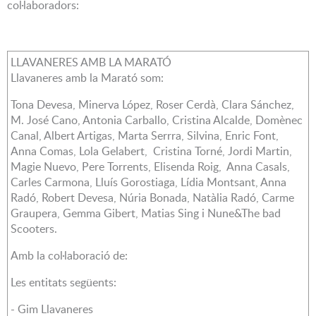
col·laboradors:
LLAVANERES AMB LA MARATÓ
Llavaneres amb la Marató som:
Tona Devesa, Minerva López, Roser Cerdà, Clara Sánchez,
M. José Cano, Antonia Carballo, Cristina Alcalde, Domènec
Canal, Albert Artigas, Marta Serrra, Silvina, Enric Font,
Anna Comas, Lola Gelabert, Cristina Torné, Jordi Martin,
Magie Nuevo, Pere Torrents, Elisenda Roig, Anna Casals,
Carles Carmona, Lluís Gorostiaga, Lídia Montsant, Anna
Radó, Robert Devesa, Núria Bonada, Natàlia Radó, Carme
Graupera, Gemma Gibert, Matias Sing i Nune&The bad
Scooters.
Amb la col·laboració de:
Les entitats següents:
- Gim Llavaneres