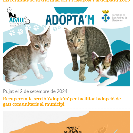
Pujat
el
2
de
setembre
de
2024
Recuperem la secció 'Adopta'm' per facilitar l'adopció de
gats comunitaris al municipi