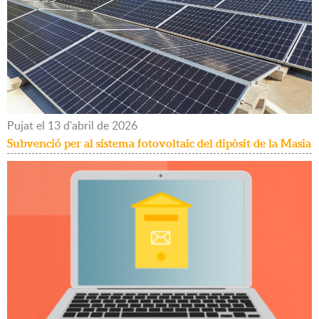
Pujat
el
13
d'
abril
de
2026
Subvenció per al sistema fotovoltaic del dipòsit de la Masia