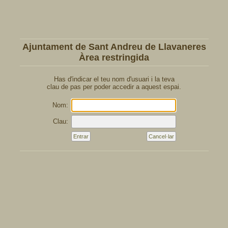
Ajuntament de Sant Andreu de Llavaneres
Àrea restringida
Has d'indicar el teu nom d'usuari i la teva
clau de pas per poder accedir a aquest espai.
Nom:
Clau: