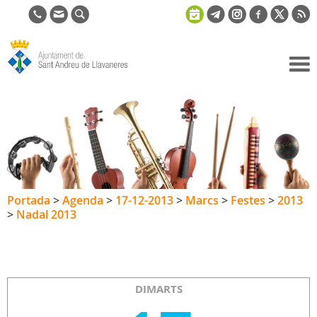
Ajuntament
de Sant
Andreu de
Llavaneres
Portada
>
Agenda
>
17-12-2013
>
Marcs
>
Festes
>
2013
>
Nadal 2013
DIMARTS