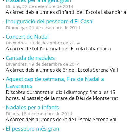
Nadales per a la gent gran
Dilluns,
22
de
desembre
de
2014
A càrrec dels alumnes d'infantil de l'Escola Labandària
Inauguració del pessebre d'El Casal
Diumenge,
21
de
desembre
de
2014
Concert de Nadal
Divendres,
19
de
desembre
de
2014
A càrrec de tot l'alumnat de l'Escola Labandària
Cantada de nadales
Divendres,
19
de
desembre
de
2014
A càrrec dels alumnes de 3r de l'Escola Serena Vall
Aquest cap de setmana, Fira de Nadal a
Llavaneres
Dissabte durant tot el dia i diumenge fins a les 15
hores, al passeig de la mare de Déu de Montserrat
Nadales per a infants
Dijous,
18
de
desembre
de
2014
A càrrec dels alumnes de 4t de l'Escola Serena Vall
El pessebre més gran