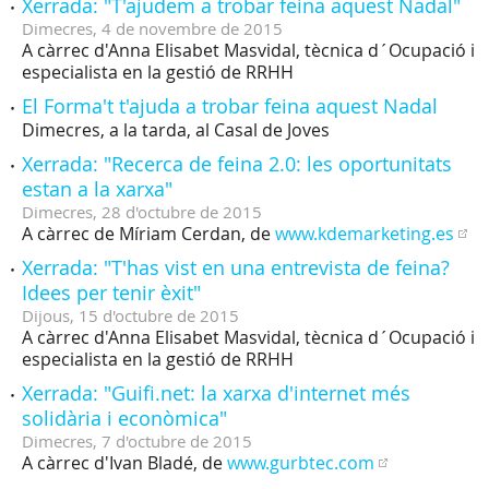
Xerrada: "T'ajudem a trobar feina aquest Nadal"
Dimecres,
4
de
novembre
de
2015
A càrrec d'Anna Elisabet Masvidal, tècnica d´Ocupació i
especialista en la gestió de RRHH
El Forma't t'ajuda a trobar feina aquest Nadal
Dimecres, a la tarda, al Casal de Joves
Xerrada: "Recerca de feina 2.0: les oportunitats
estan a la xarxa"
Dimecres,
28
d'
octubre
de
2015
A càrrec de Míriam Cerdan, de
www.kdemarketing.es
Xerrada: "T'has vist en una entrevista de feina?
Idees per tenir èxit"
Dijous,
15
d'
octubre
de
2015
A càrrec d'Anna Elisabet Masvidal, tècnica d´Ocupació i
especialista en la gestió de RRHH
Xerrada: "Guifi.net: la xarxa d'internet més
solidària i econòmica"
Dimecres,
7
d'
octubre
de
2015
A càrrec d'Ivan Bladé, de
www.gurbtec.com