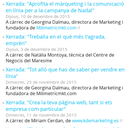
Xerrada: "Aprofita el màrqueting i la comunicació
en línia per a la campanya de Nadal"
Dijous,
10
de
desembre
de
2015
A càrrec de Georgina Dalmau, directora de Marketing i
fundadora de
Milimetricmkt.com
Xerrada: "Treballa en el què més t'agrada,
emprèn"
Dijous,
3
de
desembre
de
2015
A càrrec de Natàlia Montoya, tècnica del Centre de
Negocis del Maresme
Xerrada: "Tot allò que has de saber per vendre en
línia"
Dimecres,
25
de
novembre
de
2015
A càrrec de Georgina Dalmau, directora de Marketing i
fundadora de Milimetricmkt.com
Xerrada: "Crea la teva pàgina web, tant si ets
empresa com particular"
Dimecres,
11
de
novembre
de
2015
A càrrec de Míriam Cerdan, de
www.kdemarketing.es