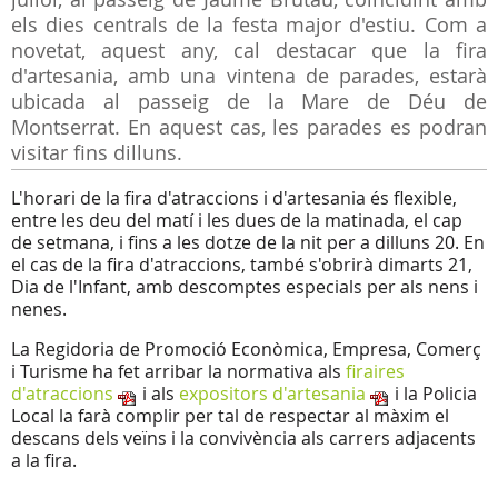
els dies centrals de la festa major d'estiu. Com a
novetat, aquest any, cal destacar que la fira
d'artesania, amb una vintena de parades, estarà
ubicada al passeig de la Mare de Déu de
Montserrat. En aquest cas, les parades es podran
visitar fins dilluns.
L'horari de la fira d'atraccions i d'artesania és flexible,
entre les deu del matí i les dues de la matinada, el cap
de setmana, i fins a les dotze de la nit per a dilluns 20. En
el cas de la fira d'atraccions, també s'obrirà dimarts 21,
Dia de l'Infant, amb descomptes especials per als nens i
nenes.
La Regidoria de Promoció Econòmica, Empresa, Comerç
i Turisme ha fet arribar la normativa als
firaires
d'atraccions
i als
expositors d'artesania
i la Policia
Local la farà complir per tal de respectar al màxim el
descans dels veïns i la convivència als carrers adjacents
a la fira.