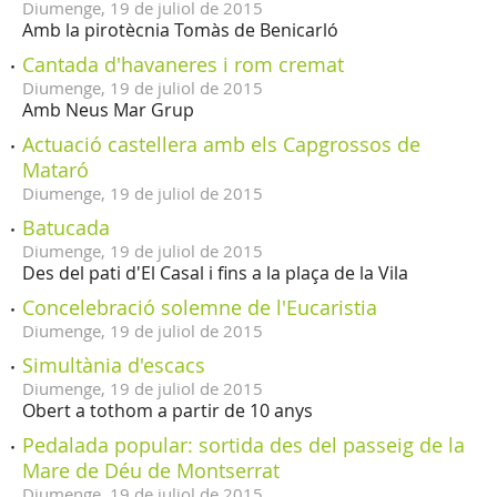
Diumenge,
19
de
juliol
de
2015
Amb la pirotècnia Tomàs de Benicarló
Cantada d'havaneres i rom cremat
Diumenge,
19
de
juliol
de
2015
Amb Neus Mar Grup
Actuació castellera amb els Capgrossos de
Mataró
Diumenge,
19
de
juliol
de
2015
Batucada
Diumenge,
19
de
juliol
de
2015
Des del pati d'El Casal i fins a la plaça de la Vila
Concelebració solemne de l'Eucaristia
Diumenge,
19
de
juliol
de
2015
Simultània d'escacs
Diumenge,
19
de
juliol
de
2015
Obert a tothom a partir de 10 anys
Pedalada popular: sortida des del passeig de la
Mare de Déu de Montserrat
Diumenge,
19
de
juliol
de
2015