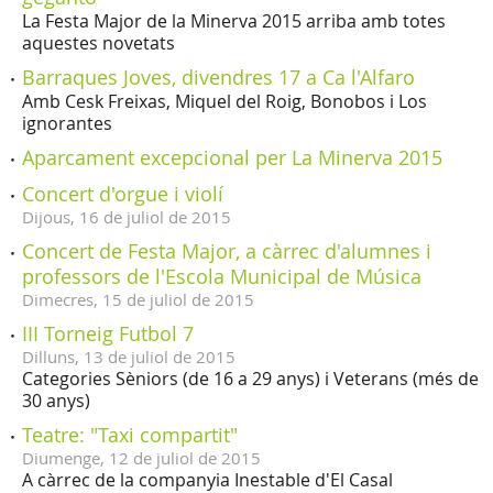
La Festa Major de la Minerva 2015 arriba amb totes
aquestes novetats
Barraques Joves, divendres 17 a Ca l'Alfaro
Amb Cesk Freixas, Miquel del Roig, Bonobos i Los
ignorantes
Aparcament excepcional per La Minerva 2015
Concert d'orgue i violí
Dijous,
16
de
juliol
de
2015
Concert de Festa Major, a càrrec d'alumnes i
professors de l'Escola Municipal de Música
Dimecres,
15
de
juliol
de
2015
III Torneig Futbol 7
Dilluns,
13
de
juliol
de
2015
Categories Sèniors (de 16 a 29 anys) i Veterans (més de
30 anys)
Teatre: "Taxi compartit"
Diumenge,
12
de
juliol
de
2015
A càrrec de la companyia Inestable d'El Casal