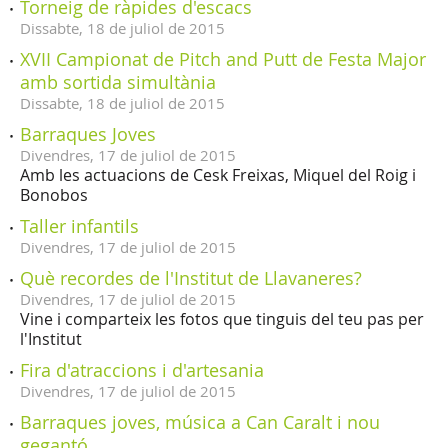
Torneig de ràpides d'escacs
Dissabte,
18
de
juliol
de
2015
XVII Campionat de Pitch and Putt de Festa Major
amb sortida simultània
Dissabte,
18
de
juliol
de
2015
Barraques Joves
Divendres,
17
de
juliol
de
2015
Amb les actuacions de Cesk Freixas, Miquel del Roig i
Bonobos
Taller infantils
Divendres,
17
de
juliol
de
2015
Què recordes de l'Institut de Llavaneres?
Divendres,
17
de
juliol
de
2015
Vine i comparteix les fotos que tinguis del teu pas per
l'Institut
Fira d'atraccions i d'artesania
Divendres,
17
de
juliol
de
2015
Barraques joves, música a Can Caralt i nou
gegantó