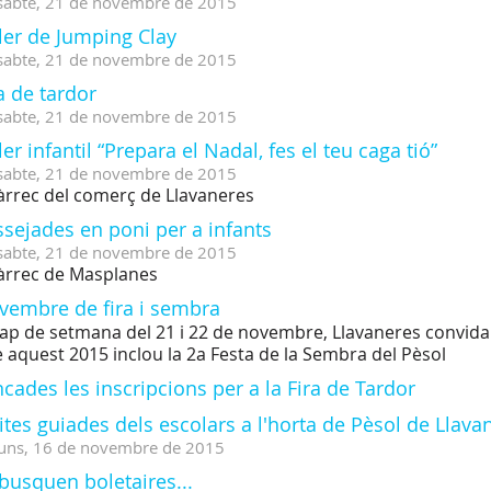
sabte,
21
de
novembre
de
2015
ler de Jumping Clay
sabte,
21
de
novembre
de
2015
a de tardor
sabte,
21
de
novembre
de
2015
ler infantil “Prepara el Nadal, fes el teu caga tió”
sabte,
21
de
novembre
de
2015
àrrec del comerç de Llavaneres
sejades en poni per a infants
sabte,
21
de
novembre
de
2015
àrrec de Masplanes
vembre de fira i sembra
cap de setmana del 21 i 22 de novembre, Llavaneres convida a
 aquest 2015 inclou la 2a Festa de la Sembra del Pèsol
cades les inscripcions per a la Fira de Tardor
ites guiades dels escolars a l'horta de Pèsol de Llav
uns,
16
de
novembre
de
2015
busquen boletaires...