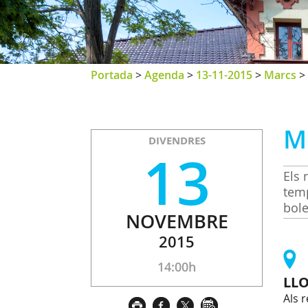
Portada
>
Agenda
>
13-11-2015
>
Marcs
>
M
DIVENDRES
13
Els 
temp
bole
NOVEMBRE
2015
14:00h
LL
Als 