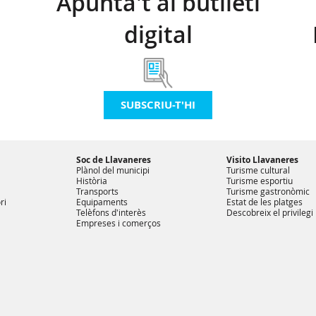
Apunta't al butlletí
digital
SUBSCRIU-T'HI
Soc de Llavaneres
Visito Llavaneres
Plànol del municipi
Turisme cultural
Història
Turisme esportiu
Transports
Turisme gastronòmic
ri
Equipaments
Estat de les platges
Telèfons d'interès
Descobreix el privilegi
Empreses i comerços