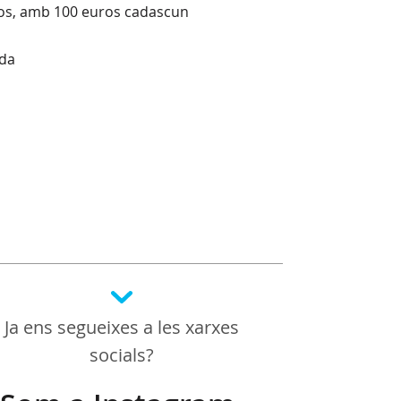
gros, amb 100 euros cadascun
ida
Ja ens segueixes a les xarxes
socials?