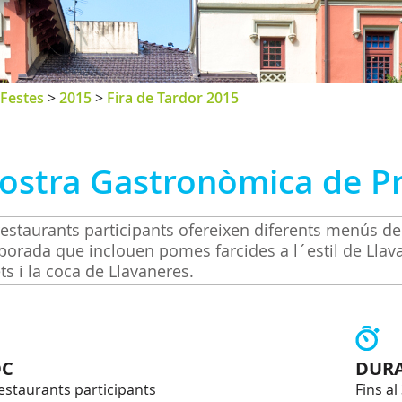
Festes
>
2015
>
Fira de Tardor 2015
ostra Gastronòmica de Pr
restaurants participants ofereixen diferents menús d
orada que inclouen pomes farcides a l´estil de Llava
ts i la coca de Llavaneres.
OC
DUR
restaurants participants
Fins a