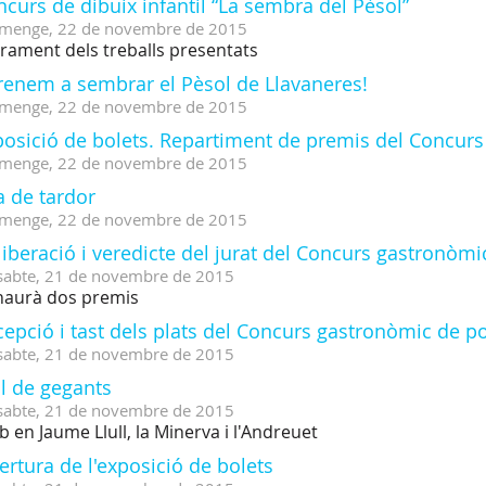
curs de dibuix infantil “La sembra del Pèsol”
menge,
22
de
novembre
de
2015
urament dels treballs presentats
renem a sembrar el Pèsol de Llavaneres!
menge,
22
de
novembre
de
2015
posició de bolets. Repartiment de premis del Concurs
menge,
22
de
novembre
de
2015
a de tardor
menge,
22
de
novembre
de
2015
iberació i veredicte del jurat del Concurs gastronòmi
sabte,
21
de
novembre
de
2015
haurà dos premis
epció i tast dels plats del Concurs gastronòmic de p
sabte,
21
de
novembre
de
2015
l de gegants
sabte,
21
de
novembre
de
2015
 en Jaume Llull, la Minerva i l'Andreuet
rtura de l'exposició de bolets