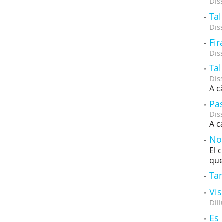
Dis
Tal
Dis
Fir
Dis
Tal
Dis
A c
Pas
Dis
A c
No
El 
que
Tan
Vis
Dill
Es 