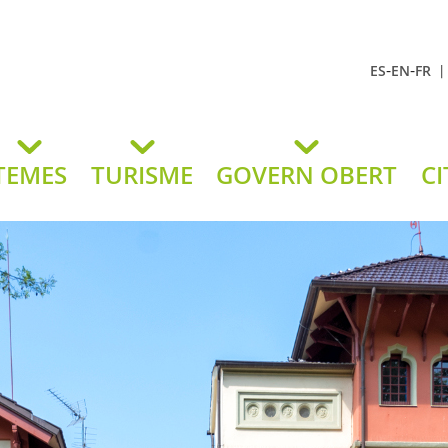
-
-
ES
EN
FR
t Andreu
lavaneres
TEMES
TURISME
GOVERN OBERT
CI