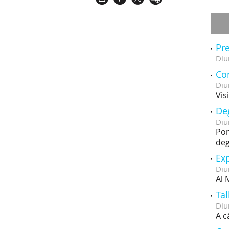
Pre
Diu
Co
Diu
Vis
De
Diu
Pom
deg
Exp
Diu
Al 
Tal
Diu
A c