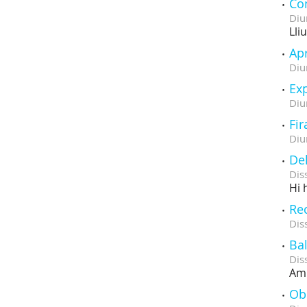
Con
Diu
Lli
Ap
Diu
Ex
Diu
Fir
Diu
Del
Dis
Hi 
Rec
Dis
Bal
Dis
Amb
Obe