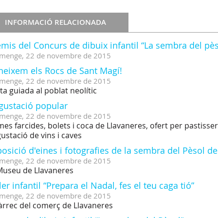
INFORMACIÓ RELACIONADA
mis del Concurs de dibuix infantil “La sembra del pès
menge,
22
de
novembre
de
2015
neixem els Rocs de Sant Magí!
menge,
22
de
novembre
de
2015
ita guiada al poblat neolític
gustació popular
menge,
22
de
novembre
de
2015
es farcides, bolets i coca de Llavaneres, ofert per pastisser
ustació de vins i caves
osició d'eines i fotografies de la sembra del Pèsol d
menge,
22
de
novembre
de
2015
Museu de Llavaneres
ler infantil “Prepara el Nadal, fes el teu caga tió”
menge,
22
de
novembre
de
2015
àrrec del comerç de Llavaneres