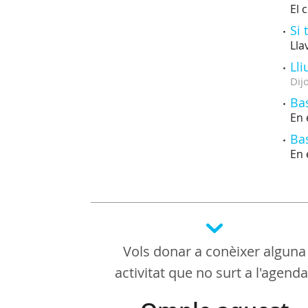
El 
Si 
Lla
Lli
Dij
Ba
En 
Ba
En 
Vols donar a conèixer alguna
activitat que no surt a l'agend