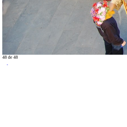
48
de
48