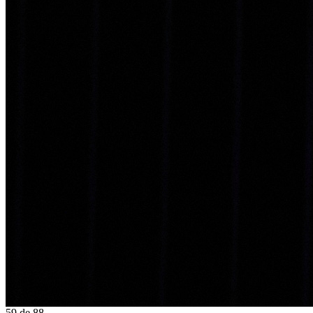
59
de
88