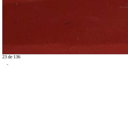
23
de
136