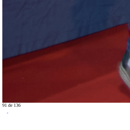
91
de
136