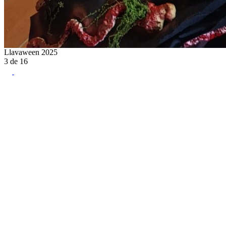
Llavaween 2025
3
de
16