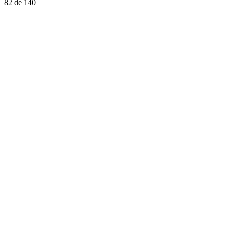
82
de
140