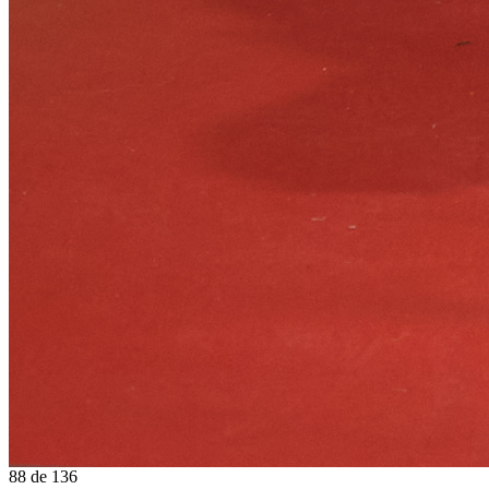
88
de
136