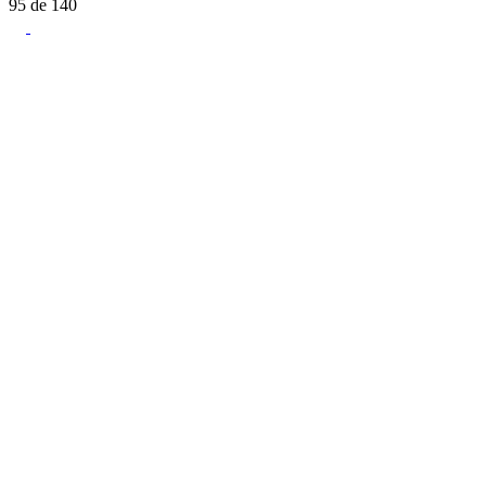
95
de
140