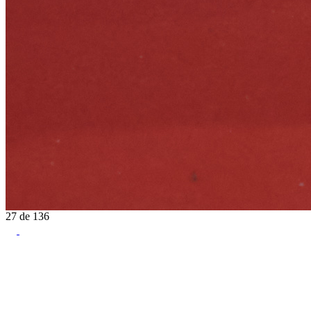
27
de
136