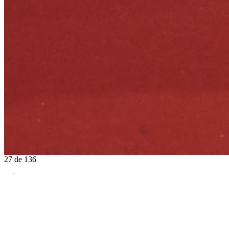
27
de
136