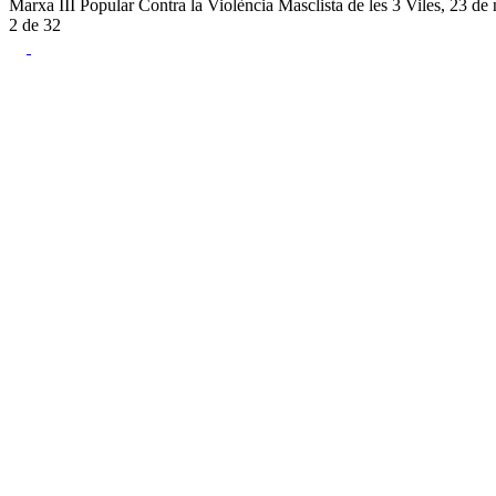
Marxa III Popular Contra la Violència Masclista de les 3 Viles, 23 d
2
de
32