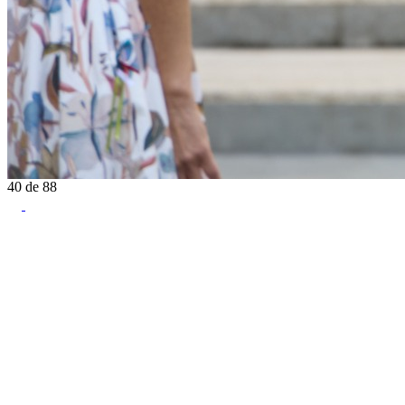
40
de
88